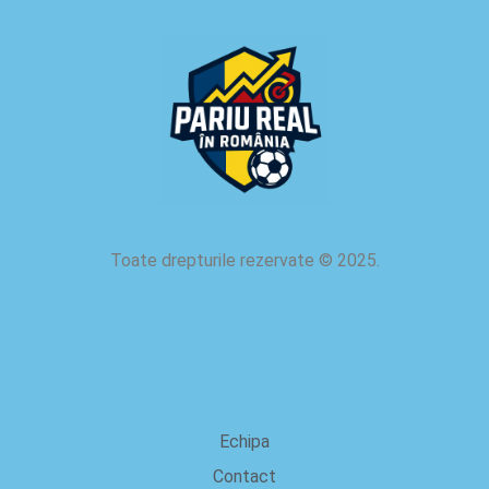
Toate drepturile rezervate
©
2025.
despre noi
Echipa
Contact