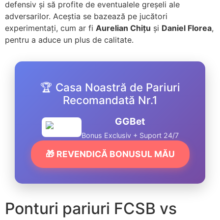
defensiv și să profite de eventualele greșeli ale
adversarilor. Aceștia se bazează pe jucători
experimentați, cum ar fi
Aurelian Chițu
și
Daniel Florea
,
pentru a aduce un plus de calitate.
🏆 Casa Noastră de Pariuri
Recomandată Nr.1
GGBet
Bonus Exclusiv + Suport 24/7
🎁 REVENDICĂ BONUSUL MĂU
Ponturi pariuri FCSB vs