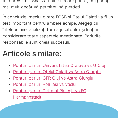
fi imprevizibil. Analizați bine fiecare pariu și nu pariați
mai mult decât vă permiteți să pierdeți.
În concluzie, meciul dintre FCSB și Oțelul Galați va fi un
test important pentru ambele echipe. Alegeți cu
înțelepciune, analizați forma jucătorilor și luați în
considerare toate aspectele menționate. Pariurile
responsabile sunt cheia succesului!
Articole similare:
Ponturi pariuri Universitatea Craiova vs U Cluj
Ponturi pariuri Oțelul Galați vs Astra Giurgiu
Ponturi pariuri CFR Cluj vs Astra Giurgiu
Ponturi pariuri Poli Iași vs Vaslui
Ponturi pariuri Petrolul Ploiești vs FC
Hermannstadt