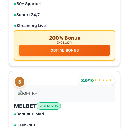
50+ Sporturi
Suport 24/7
Streaming Live
200% Bonus
EXCLUSIV
OBȚINE BONUS
8.9/10
★★★★★
3
MELBET
GENEROS
Bonusuri Mari
Cash-out