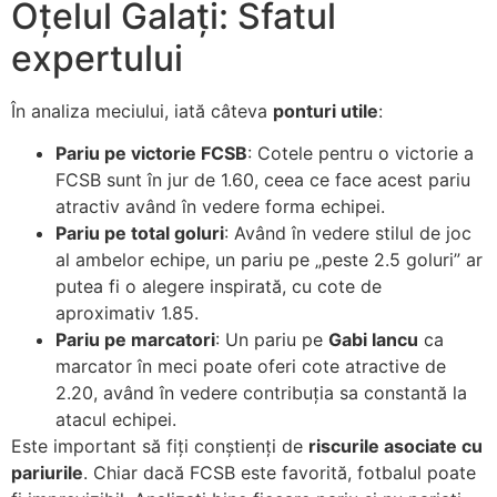
Oțelul Galați: Sfatul
expertului
În analiza meciului, iată câteva
ponturi utile
:
Pariu pe victorie FCSB
: Cotele pentru o victorie a
FCSB sunt în jur de 1.60, ceea ce face acest pariu
atractiv având în vedere forma echipei.
Pariu pe total goluri
: Având în vedere stilul de joc
al ambelor echipe, un pariu pe „peste 2.5 goluri” ar
putea fi o alegere inspirată, cu cote de
aproximativ 1.85.
Pariu pe marcatori
: Un pariu pe
Gabi Iancu
ca
marcator în meci poate oferi cote atractive de
2.20, având în vedere contribuția sa constantă la
atacul echipei.
Este important să fiți conștienți de
riscurile asociate cu
pariurile
. Chiar dacă FCSB este favorită, fotbalul poate