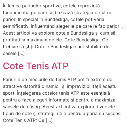
În lumea pariurilor sportive, cotele reprezintă
fundamentul pe care se bazează strategia oricărui
parior. În special în Bundesliga, cotele pot varia
semnificativ, influențând alegerile pe care le fac pariorii.
Acest articol va explora cotele Bundesliga și cum să
profitați la maximum de ele. Cote Bundesliga: Ce
trebuie să știți Cotele Bundesliga sunt stabilite de
casele […]
Cote Tenis ATP
Pariurile pe meciurile de tenis ATP pot fi extrem de
atractive datorită dinamicii și imprevizibilității acestui
sport. Înțelegerea cotelor tenis ATP este esențială
pentru a face alegeri informate și pentru a maximiza
șansele de câștig. Acest articol va explora diversele
tipuri de cote și strategii utile pentru a paria cu succes.
Cote Tenis ATP: Ce […]