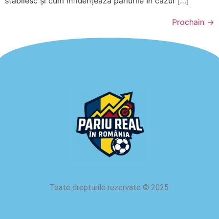
stabilesc și cum influențează pariurile În cazul […]
Prochain
→
Toate drepturile rezervate
©
2025.