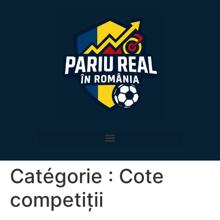
Catégorie :
Cote
competiții