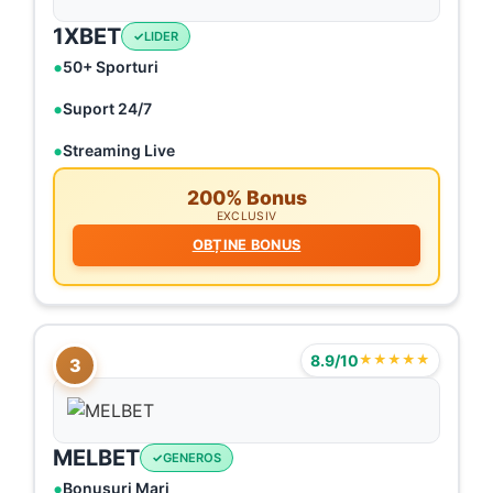
1XBET
LIDER
50+ Sporturi
Suport 24/7
Streaming Live
200% Bonus
EXCLUSIV
OBȚINE BONUS
8.9/10
★★★★★
3
MELBET
GENEROS
Bonusuri Mari