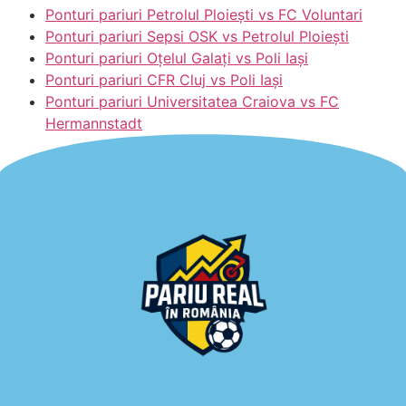
Ponturi pariuri Petrolul Ploiești vs FC Voluntari
Ponturi pariuri Sepsi OSK vs Petrolul Ploiești
Ponturi pariuri Oțelul Galați vs Poli Iași
Ponturi pariuri CFR Cluj vs Poli Iași
Ponturi pariuri Universitatea Craiova vs FC
Hermannstadt