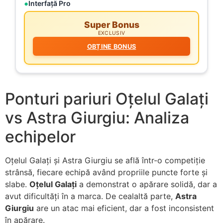
Interfață Pro
Super Bonus
EXCLUSIV
OBȚINE BONUS
Ponturi pariuri Oțelul Galați
vs Astra Giurgiu: Analiza
echipelor
Oțelul Galați și Astra Giurgiu se află într-o competiție
strânsă, fiecare echipă având propriile puncte forte și
slabe.
Oțelul Galați
a demonstrat o apărare solidă, dar a
avut dificultăți în a marca. De cealaltă parte,
Astra
Giurgiu
are un atac mai eficient, dar a fost inconsistent
în apărare.