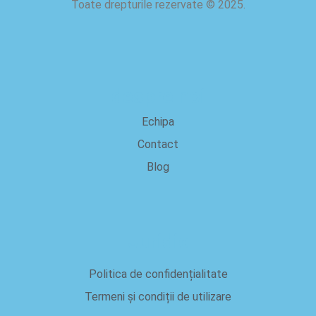
Toate drepturile rezervate
©
2025.
despre noi
Echipa
Contact
Blog
Juridic
Politica de confidențialitate
Termeni și condiții de utilizare