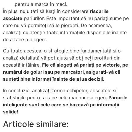
pentru a marca în meci.
În plus, nu uitați să luați în considerare
riscurile
asociate
pariurilor. Este important să nu pariați sume pe
care nu vă permiteți să le pierdeți. De asemenea,
analizați cu atenție toate informațiile disponibile înainte
de a face o alegere.
Cu toate acestea, o strategie bine fundamentată și o
analiză detaliată vă pot ajuta să obțineți profituri din
această întâlnire.
Fie că alegeți să pariați pe victorie, pe
numărul de goluri sau pe marcatori, asigurați-vă că
sunteți bine informat înainte de a lua decizii.
În concluzie, analizați forma echipelor, absențele și
statisticile pentru a face cele mai bune alegeri.
Pariurile
inteligente sunt cele care se bazează pe informații
solide!
Articole similare: