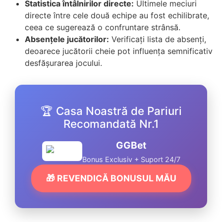
Statistica întâlnirilor directe:
Ultimele meciuri
directe între cele două echipe au fost echilibrate,
ceea ce sugerează o confruntare strânsă.
Absențele jucătorilor:
Verificați lista de absenți,
deoarece jucătorii cheie pot influența semnificativ
desfășurarea jocului.
🏆 Casa Noastră de Pariuri
Recomandată Nr.1
GGBet
Bonus Exclusiv + Suport 24/7
🎁 REVENDICĂ BONUSUL MĂU