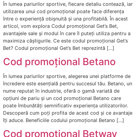
În lumea pariurilor sportive, fiecare detaliu contează, iar
utilizarea unui cod promoțional poate face diferența
între o experiență obișnuită și una profitabilă. În acest
articol, vom explora Codul promoțional Get’s Bet,
avantajele sale și modul în care îl puteți utiliza pentru a
maximiza câștigurile. Ce este codul promoțional Get’s
Bet? Codul promoțional Get’s Bet reprezintă […]
Cod promoțional Betano
În lumea pariurilor sportive, alegerea unei platforme de
încredere este esențială pentru succesul tău. Betano, un
nume reputat în industrie, oferă o gamă variată de
opțiuni de pariu și un cod promoțional Betano care
poate îmbunătăți semnificativ experiența utilizatorilor.
Descoperă cum poți profita de acest cod și ce avantaje
îți aduce. Beneficiile codului promoțional Betano […]
Cod promoțional Betway