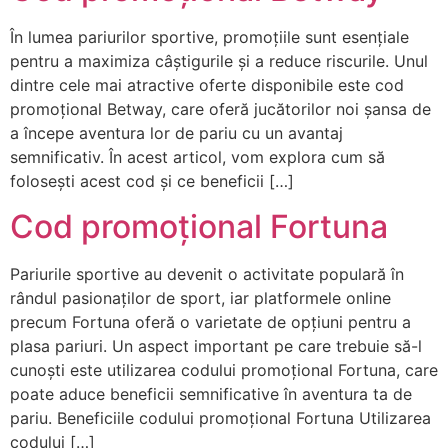
În lumea pariurilor sportive, promoțiile sunt esențiale
pentru a maximiza câștigurile și a reduce riscurile. Unul
dintre cele mai atractive oferte disponibile este cod
promoțional Betway, care oferă jucătorilor noi șansa de
a începe aventura lor de pariu cu un avantaj
semnificativ. În acest articol, vom explora cum să
folosești acest cod și ce beneficii […]
Cod promoțional Fortuna
Pariurile sportive au devenit o activitate populară în
rândul pasionaților de sport, iar platformele online
precum Fortuna oferă o varietate de opțiuni pentru a
plasa pariuri. Un aspect important pe care trebuie să-l
cunoști este utilizarea codului promoțional Fortuna, care
poate aduce beneficii semnificative în aventura ta de
pariu. Beneficiile codului promoțional Fortuna Utilizarea
codului […]