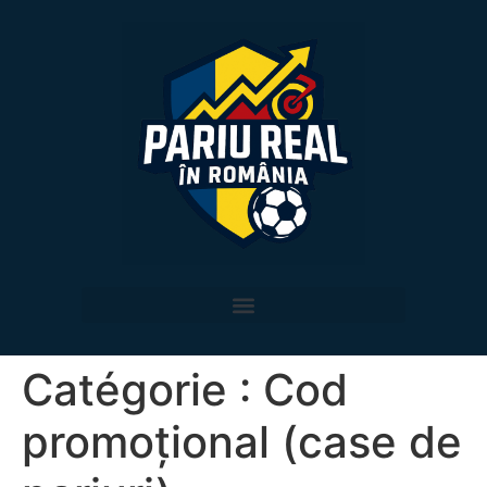
Catégorie :
Cod
promoțional (case de