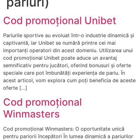
pariuri)
Cod promoțional Unibet
Pariurile sportive au evoluat într-o industrie dinamică și
captivantă, iar Unibet se numără printre cei mai
importanți operatori din acest domeniu. Utilizarea unui
cod promoțional Unibet poate aduce un avantaj
semnificativ pentru jucători, oferind bonusuri și oferte
speciale care pot îmbunătăți experiența de pariu. În
acest articol, vom explora cum poți beneficia de aceste
oferte […]
Cod promoțional
Winmasters
Cod promoțional Winmasters: O oportunitate unică
pentru pariorii începători În lumea dinamică a pariurilor