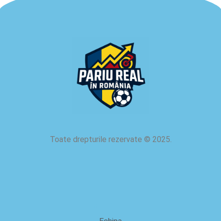
Toate drepturile rezervate
©
2025.
despre noi