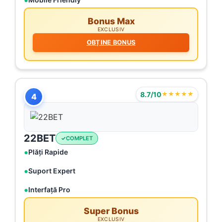
Bonus Max
EXCLUSIV
OBȚINE BONUS
8.7/10
★★★★★
4
22BET
COMPLET
Plăți Rapide
Suport Expert
Interfață Pro
Super Bonus
EXCLUSIV