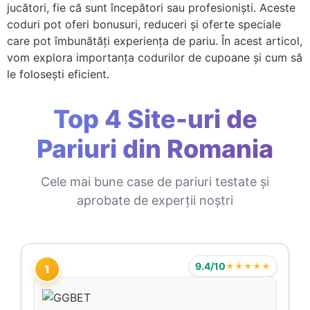
jucători, fie că sunt începători sau profesioniști. Aceste
coduri pot oferi bonusuri, reduceri și oferte speciale
care pot îmbunătăți experiența de pariu. În acest articol,
vom explora importanța codurilor de cupoane și cum să
le folosești eficient.
Top 4 Site-uri de
Pariuri din Romania
Cele mai bune case de pariuri testate și
aprobate de experții noștri
9.4/10
★★★★★
1