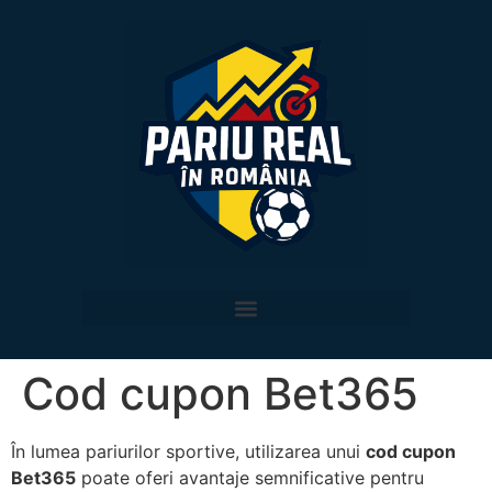
Cod cupon Bet365
În lumea pariurilor sportive, utilizarea unui
cod cupon
Bet365
poate oferi avantaje semnificative pentru