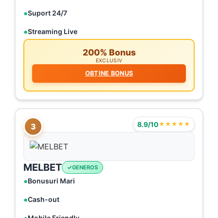
Suport 24/7
Streaming Live
200% Bonus
EXCLUSIV
OBȚINE BONUS
8.9/10
★★★★★
3
MELBET
GENEROS
Bonusuri Mari
Cash-out
Mobile Friendly