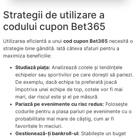
Strategii de utilizare a
codului cupon Bet365
Utilizarea eficientă a unui
cod cupon Bet365
necesită o
strategie bine gândită. Iată câteva sfaturi pentru a
maximiza beneficiile:
Studiază piața:
Analizează cotele și tendințele
echipelor sau sportivilor pe care dorești să pariezi.
De exemplu, dacă echipa ta preferată joacă
împotriva unei echipe de top, cotele vor fi mai
mari, dar riscul este și el pe măsură.
Pariază pe evenimente cu risc redus:
Folosește
codurile pentru a plasa pariuri pe evenimente cu o
probabilitate mai mare de câștig, cum ar fi
favoritele în meciuri.
Gestionează-ți bankroll-ul:
Stabilește un buget