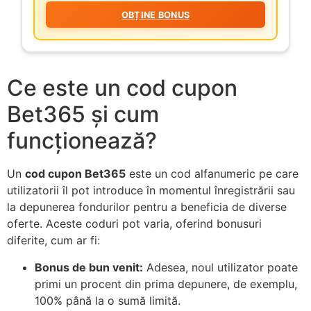
OBȚINE BONUS
Ce este un cod cupon
Bet365 și cum
funcționează?
Un
cod cupon Bet365
este un cod alfanumeric pe care
utilizatorii îl pot introduce în momentul înregistrării sau
la depunerea fondurilor pentru a beneficia de diverse
oferte. Aceste coduri pot varia, oferind bonusuri
diferite, cum ar fi:
Bonus de bun venit:
Adesea, noul utilizator poate
primi un procent din prima depunere, de exemplu,
100% până la o sumă limită.