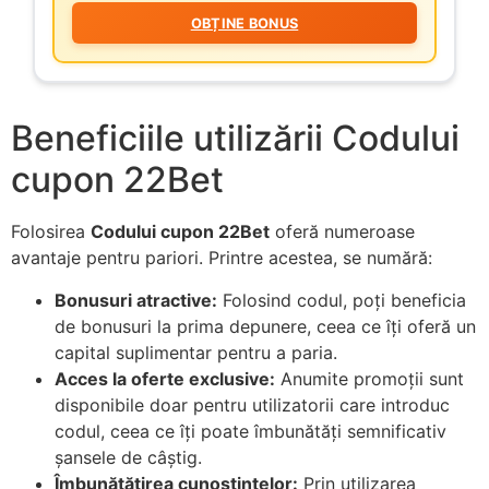
OBȚINE BONUS
Beneficiile utilizării Codului
cupon 22Bet
Folosirea
Codului cupon 22Bet
oferă numeroase
avantaje pentru pariori. Printre acestea, se numără:
Bonusuri atractive:
Folosind codul, poți beneficia
de bonusuri la prima depunere, ceea ce îți oferă un
capital suplimentar pentru a paria.
Acces la oferte exclusive:
Anumite promoții sunt
disponibile doar pentru utilizatorii care introduc
codul, ceea ce îți poate îmbunătăți semnificativ
șansele de câștig.
Îmbunătățirea cunoștințelor:
Prin utilizarea