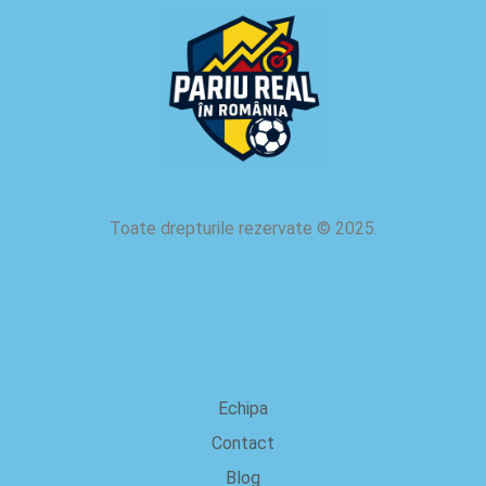
Toate drepturile rezervate
©
2025.
despre noi
Echipa
Contact
Blog