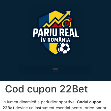
Cod cupon 22Bet
În lumea dinamică a pariurilor sportive,
Codul cupon
22Bet
devine un instrument esențial pentru orice parior.