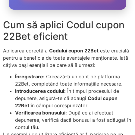
Cum să aplici Codul cupon
22Bet eficient
Aplicarea corectă a
Codului cupon 22Bet
este crucială
pentru a beneficia de toate avantajele menționate. Iată
câțiva pași esențiali pe care să îi urmezi:
Înregistrare:
Creează-ți un cont pe platforma
22Bet, completând toate informațiile necesare.
Introducerea codului:
În timpul procesului de
depunere, asigură-te că adaugi
Codul cupon
22Bet
în câmpul corespunzător.
Verificarea bonusului:
După ce ai efectuat
depunerea, verifică dacă bonusul a fost adăugat în
contul tău.
Un exemplu de utilizare eficientă ar fi parierea pe un