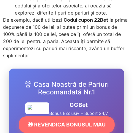
codului și a ofertelor asociate, ai ocazia să
explorezi diferite tipuri de pariuri și cote.
De exemplu, dacă utilizezi
Codul cupon 22Bet
la prima
depunere de 100 de lei, ai putea primi un bonus de
100% până la 100 de lei, ceea ce îți oferă un total de
200 de lei pentru a paria. Aceasta îți permite să
experimentezi cu pariuri mai riscante, având un buffer
suplimentar.
🏆 Casa Noastră de Pariuri
Recomandată Nr.1
GGBet
Bonus Exclusiv + Suport 24/7
🎁 REVENDICĂ BONUSUL MĂU