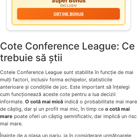
Super Bonus
EXCLUSIV
OBȚINE BONUS
Cote Conference League: Ce
trebuie să știi
Cotele Conference League sunt stabilite în funcție de mai
mulți factori, inclusiv forma echipelor, statisticile
anterioare și condițiile de joc. Este important să înțelegi
cum funcționează aceste cote pentru a lua decizii
informate.
O cotă mai mică
indică o probabilitate mai mare
de câștig, dar și un profit mai mic, în timp ce
o cotă mai
mare
poate oferi un câștig semnificativ, dar implică un risc
mai mare.
Înainte de a plasa un pariu, ia în considerare următoarele