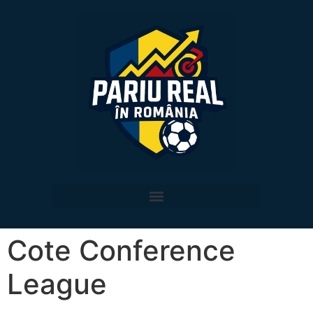
Cote Conference
League