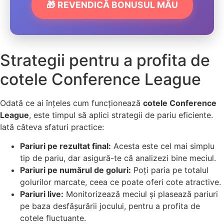
🎁 REVENDICĂ BONUSUL MĂU
Strategii pentru a profita de
cotele Conference League
Odată ce ai înțeles cum funcționează
cotele Conference
League
, este timpul să aplici strategii de pariu eficiente.
Iată câteva sfaturi practice:
Pariuri pe rezultat final:
Acesta este cel mai simplu
tip de pariu, dar asigură-te că analizezi bine meciul.
Pariuri pe numărul de goluri:
Poți paria pe totalul
golurilor marcate, ceea ce poate oferi cote atractive.
Pariuri live:
Monitorizează meciul și plasează pariuri
pe baza desfășurării jocului, pentru a profita de
cotele fluctuante.