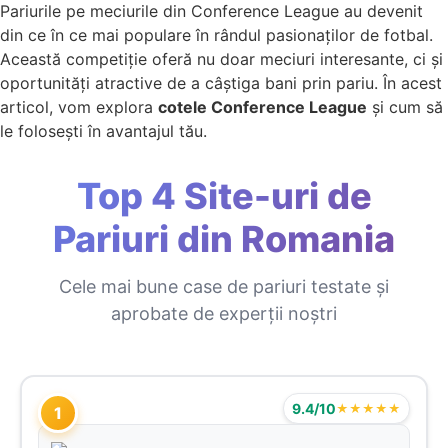
Pariurile pe meciurile din Conference League au devenit
din ce în ce mai populare în rândul pasionaților de fotbal.
Această competiție oferă nu doar meciuri interesante, ci și
oportunități atractive de a câștiga bani prin pariu. În acest
articol, vom explora
cotele Conference League
și cum să
le folosești în avantajul tău.
Top 4 Site-uri de
Pariuri din Romania
Cele mai bune case de pariuri testate și
aprobate de experții noștri
9.4/10
★★★★★
1