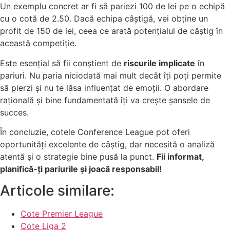
Un exemplu concret ar fi să pariezi 100 de lei pe o echipă
cu o cotă de 2.50. Dacă echipa câștigă, vei obține un
profit de 150 de lei, ceea ce arată potențialul de câștig în
această competiție.
Este esențial să fii conștient de
riscurile implicate
în
pariuri. Nu paria niciodată mai mult decât îți poți permite
să pierzi și nu te lăsa influențat de emoții. O abordare
rațională și bine fundamentată îți va crește șansele de
succes.
În concluzie, cotele Conference League pot oferi
oportunități excelente de câștig, dar necesită o analiză
atentă și o strategie bine pusă la punct.
Fii informat,
planifică-ți pariurile și joacă responsabil!
Articole similare:
Cote Premier League
Cote Liga 2