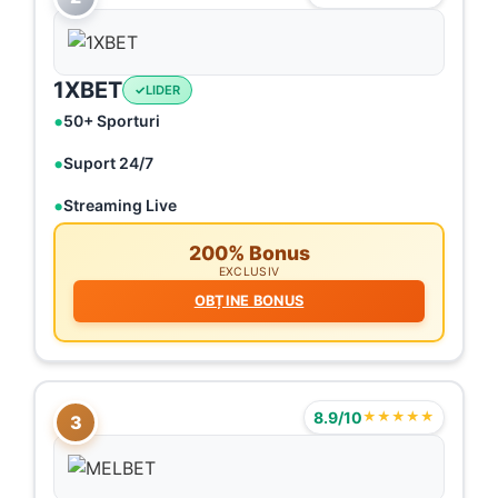
1XBET
LIDER
50+ Sporturi
Suport 24/7
Streaming Live
200% Bonus
EXCLUSIV
OBȚINE BONUS
8.9/10
★★★★★
3