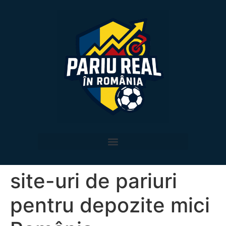
site-uri de pariuri
pentru depozite mici