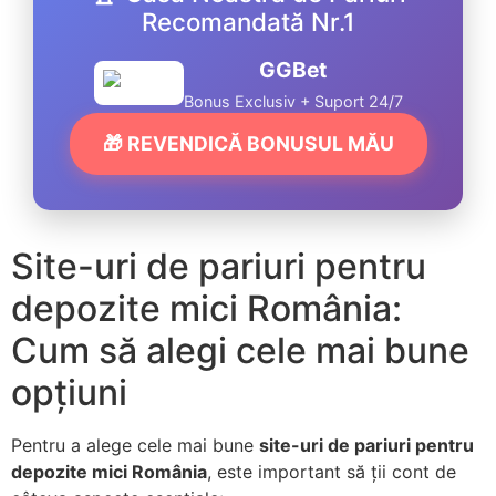
Recomandată Nr.1
GGBet
Bonus Exclusiv + Suport 24/7
🎁 REVENDICĂ BONUSUL MĂU
Site-uri de pariuri pentru
depozite mici România:
Cum să alegi cele mai bune
opțiuni
Pentru a alege cele mai bune
site-uri de pariuri pentru
depozite mici România
, este important să ții cont de