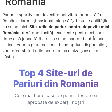
România
Pariurile sportive au devenit o activitate populară în
România, iar mulți pasionați aleg să își testeze abilitățile
cu sume mici.
Site-urile de pariuri pentru depozite mici
România
oferă oportunități excelente pentru cei care
doresc să joace fără a risca sume mari de bani. În acest
articol, vom explora cele mai bune opțiuni disponibile și
vom oferi sfaturi utile pentru a maximiza șansele de
câștig.
Top 4 Site-uri de
Pariuri din Romania
Cele mai bune case de pariuri testate și
aprobate de experții noștri