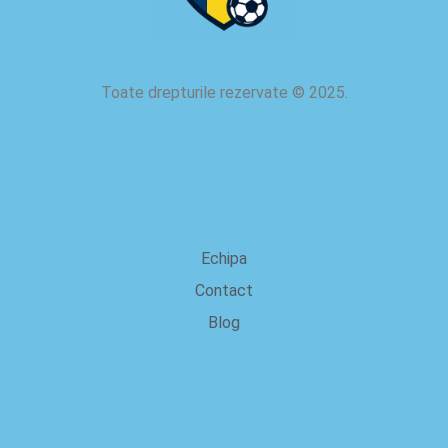
Toate drepturile rezervate
©
2025.
despre noi
Echipa
Contact
Blog
Juridic