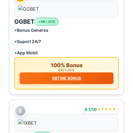
GGBET
NR.1 SITE
Bonus Generos
Suport 24/7
App Mobil
100% Bonus
EXCLUSIV
OBȚINE BONUS
9.1/10
★★★★★
2