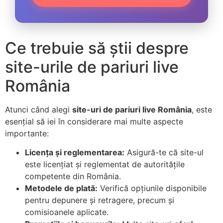
Ce trebuie să știi despre
site-urile de pariuri live
România
Atunci când alegi
site-uri de pariuri live România
, este
esențial să iei în considerare mai multe aspecte
importante:
Licența și reglementarea:
Asigură-te că site-ul
este licențiat și reglementat de autoritățile
competente din România.
Metodele de plată:
Verifică opțiunile disponibile
pentru depunere și retragere, precum și
comisioanele aplicate.