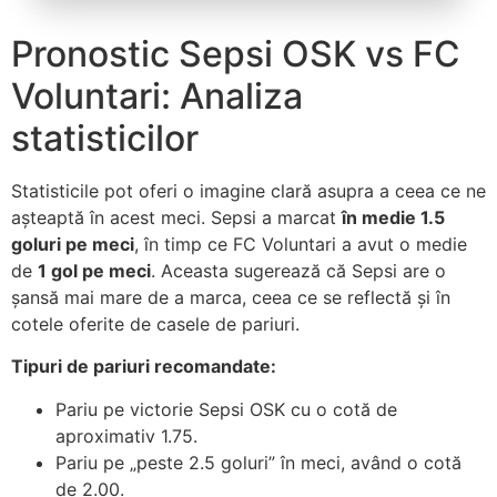
Pronostic Sepsi OSK vs FC
Voluntari: Analiza
statisticilor
Statisticile pot oferi o imagine clară asupra a ceea ce ne
așteaptă în acest meci. Sepsi a marcat
în medie 1.5
goluri pe meci
, în timp ce FC Voluntari a avut o medie
de
1 gol pe meci
. Aceasta sugerează că Sepsi are o
șansă mai mare de a marca, ceea ce se reflectă și în
cotele oferite de casele de pariuri.
Tipuri de pariuri recomandate:
Pariu pe victorie Sepsi OSK cu o cotă de
aproximativ 1.75.
Pariu pe „peste 2.5 goluri” în meci, având o cotă
de 2.00.