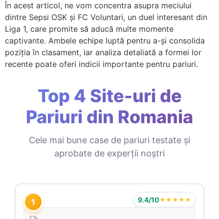
În acest articol, ne vom concentra asupra meciului
dintre Sepsi OSK și FC Voluntari, un duel interesant din
Liga 1, care promite să aducă multe momente
captivante. Ambele echipe luptă pentru a-și consolida
poziția în clasament, iar analiza detaliată a formei lor
recente poate oferi indicii importante pentru pariuri.
Top 4 Site-uri de
Pariuri din Romania
Cele mai bune case de pariuri testate și
aprobate de experții noștri
9.4/10
★★★★★
1