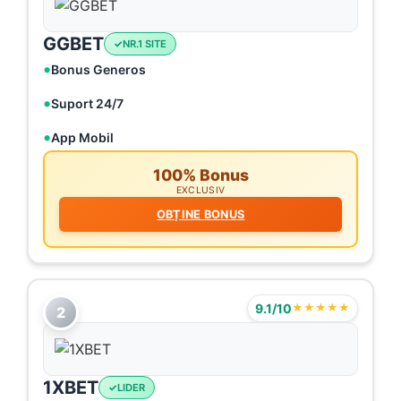
GGBET
NR.1 SITE
Bonus Generos
Suport 24/7
App Mobil
100% Bonus
EXCLUSIV
OBȚINE BONUS
9.1/10
★★★★★
2
1XBET
LIDER