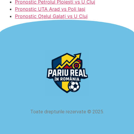
Pronostic Petrolul Ploiești vs U Cluj
Pronostic UTA Arad vs Poli Iași
Pronostic Oțelul Galați vs U Cluj
Toate drepturile rezervate
©
2025.