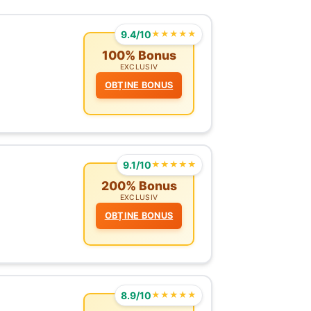
9.4/10
★★★★★
100% Bonus
EXCLUSIV
OBȚINE BONUS
9.1/10
★★★★★
200% Bonus
EXCLUSIV
e
OBȚINE BONUS
8.9/10
★★★★★