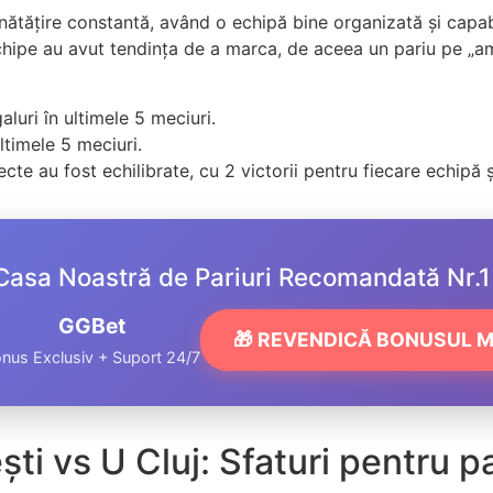
nătățire constantă, având o echipă bine organizată și capab
chipe au avut tendința de a marca, de aceea un pariu pe „a
aluri în ultimele 5 meciuri.
ultimele 5 meciuri.
ecte au fost echilibrate, cu 2 victorii pentru fiecare echipă ș
Casa Noastră de Pariuri Recomandată Nr.1
GGBet
🎁 REVENDICĂ BONUSUL 
nus Exclusiv + Suport 24/7
ști vs U Cluj: Sfaturi pentru pa