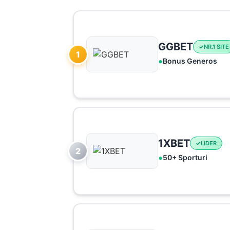
GGBET
NR.1 SITE
1
Bonus Generos
1XBET
LIDER
2
50+ Sporturi