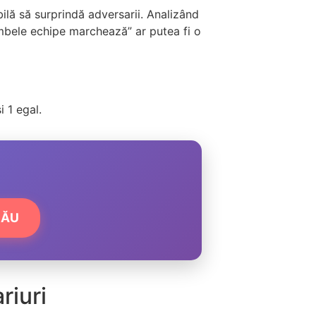
ilă să surprindă adversarii. Analizând
mbele echipe marchează” ar putea fi o
i 1 egal.
MĂU
riuri