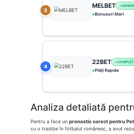
MELBET
GENER
3
Bonusuri Mari
22BET
COMPLET
4
Plăți Rapide
Analiza detaliată pentr
Pentru a face un
pronostic corect pentru Petr
cu o tradiție în fotbalul românesc, a avut rezu