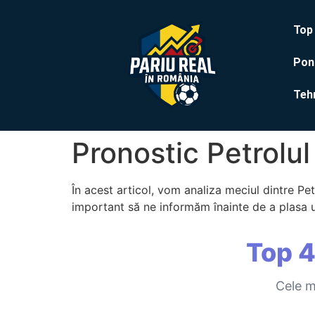
Top 
Pont
Teh
Pronostic Petrolul 
În acest articol, vom analiza meciul dintre Petr
important să ne informăm înainte de a plasa u
Top 4
Cele m