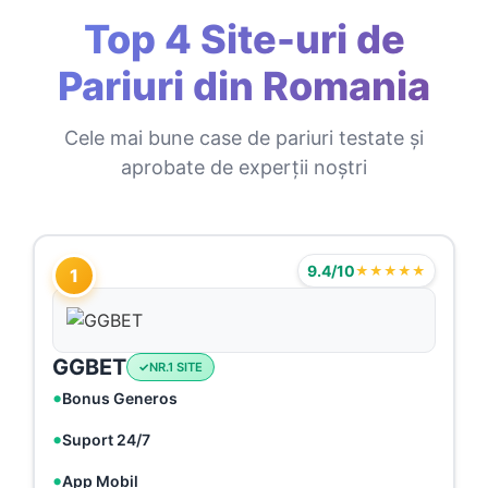
Top 4 Site-uri de
Pariuri din Romania
Cele mai bune case de pariuri testate și
aprobate de experții noștri
9.4/10
★★★★★
1
GGBET
NR.1 SITE
Bonus Generos
Suport 24/7
App Mobil