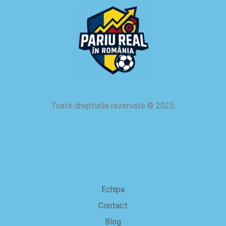
Toate drepturile rezervate
©
2025.
despre noi
Echipa
Contact
Blog