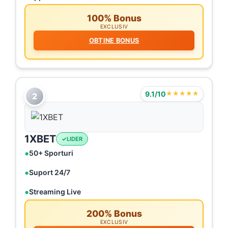
100% Bonus
EXCLUSIV
OBȚINE BONUS
9.1/10
★★★★★
2
1XBET
LIDER
50+ Sporturi
Suport 24/7
Streaming Live
200% Bonus
EXCLUSIV