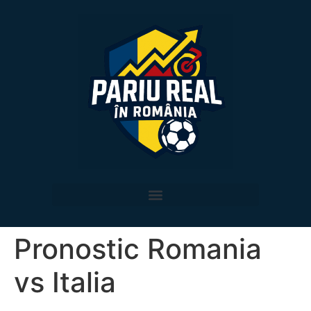
Pronostic Romania
vs Italia