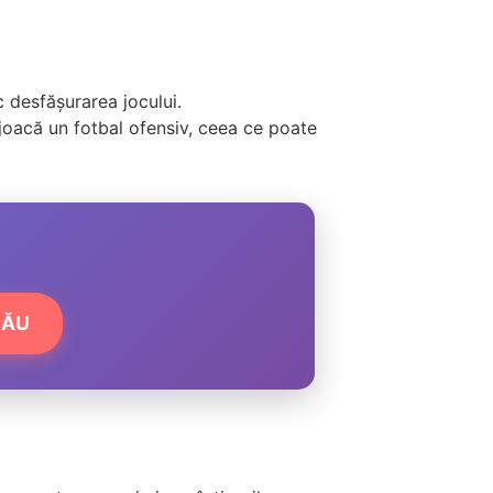
c desfășurarea jocului.
j joacă un fotbal ofensiv, ceea ce poate
MĂU