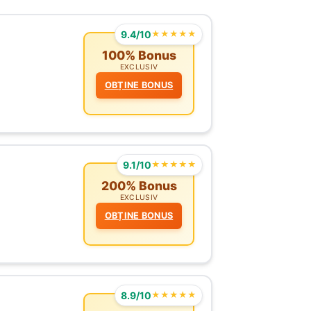
9.4/10
★★★★★
100% Bonus
EXCLUSIV
OBȚINE BONUS
9.1/10
★★★★★
200% Bonus
EXCLUSIV
e
OBȚINE BONUS
8.9/10
★★★★★