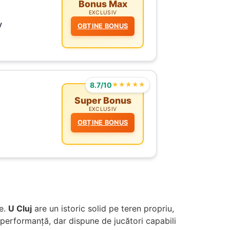
Bonus Max
EXCLUSIV
y
OBȚINE BONUS
8.7/10
★★★★★
Super Bonus
EXCLUSIV
OBȚINE BONUS
pe.
U Cluj
are un istoric solid pe teren propriu,
n performanță, dar dispune de jucători capabili