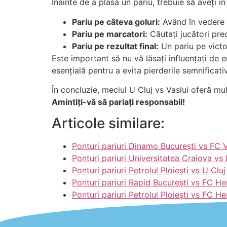
Înainte de a plasa un pariu, trebuie să aveți î
Pariu pe câteva goluri:
Având în vedere s
Pariu pe marcatori:
Căutați jucători pr
Pariu pe rezultat final:
Un pariu pe victor
Este important să nu vă lăsați influențați de e
esențială pentru a evita pierderile semnificati
În concluzie, meciul U Cluj vs Vaslui oferă mult
Amintiți-vă să pariați responsabil!
Articole similare:
Ponturi pariuri Dinamo București vs FC V
Ponturi pariuri Universitatea Craiova vs P
Ponturi pariuri Petrolul Ploiești vs U Cluj
Ponturi pariuri Rapid București vs FC H
Ponturi pariuri Petrolul Ploiești vs FC 