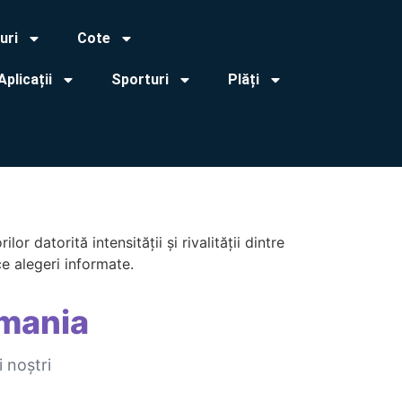
uri
Cote
Aplicații
Sporturi
Plăți
r datorită intensității și rivalității dintre
ce alegeri informate.
omania
 noștri