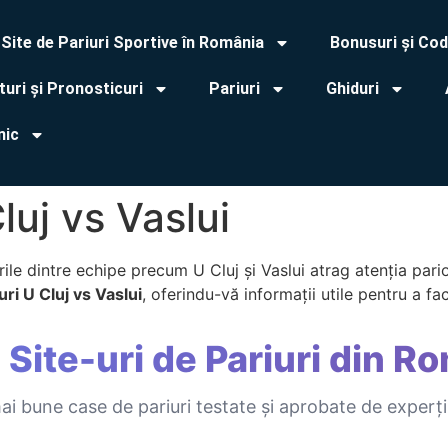
Site de Pariuri Sportive în România
Bonusuri și Cod
uri și Pronosticuri
Pariuri
Ghiduri
nic
luj vs Vaslui
le dintre echipe precum U Cluj și Vaslui atrag atenția pariorilo
uri U Cluj vs Vaslui
, oferindu-vă informații utile pentru a fa
 Site-uri de Pariuri din R
ai bune case de pariuri testate și aprobate de experții