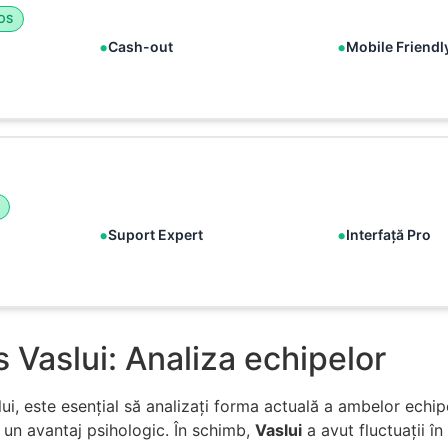
OS
Cash-out
Mobile Friendl
Suport Expert
Interfață Pro
s Vaslui: Analiza echipelor
lui, este esențial să analizați forma actuală a ambelor echi
ă un avantaj psihologic. În schimb,
Vaslui
a avut fluctuații î