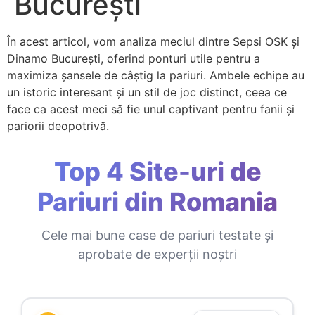
București
În acest articol, vom analiza meciul dintre Sepsi OSK și
Dinamo București, oferind ponturi utile pentru a
maximiza șansele de câștig la pariuri. Ambele echipe au
un istoric interesant și un stil de joc distinct, ceea ce
face ca acest meci să fie unul captivant pentru fanii și
pariorii deopotrivă.
Top 4 Site-uri de
Pariuri din Romania
Cele mai bune case de pariuri testate și
aprobate de experții noștri