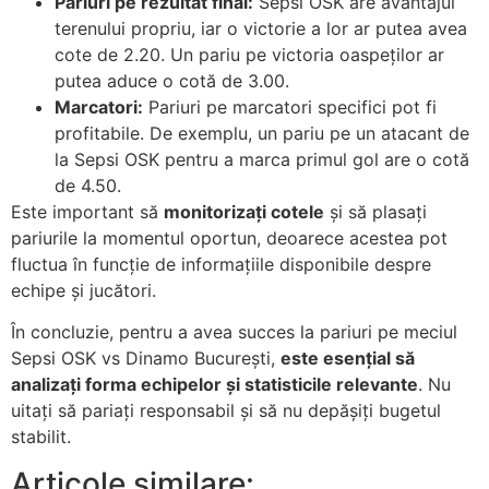
Pariuri pe rezultat final:
Sepsi OSK are avantajul
terenului propriu, iar o victorie a lor ar putea avea
cote de 2.20. Un pariu pe victoria oaspeților ar
putea aduce o cotă de 3.00.
Marcatori:
Pariuri pe marcatori specifici pot fi
profitabile. De exemplu, un pariu pe un atacant de
la Sepsi OSK pentru a marca primul gol are o cotă
de 4.50.
Este important să
monitorizați cotele
și să plasați
pariurile la momentul oportun, deoarece acestea pot
fluctua în funcție de informațiile disponibile despre
echipe și jucători.
În concluzie, pentru a avea succes la pariuri pe meciul
Sepsi OSK vs Dinamo București,
este esențial să
analizați forma echipelor și statisticile relevante
. Nu
uitați să pariați responsabil și să nu depășiți bugetul
stabilit.
Articole similare: