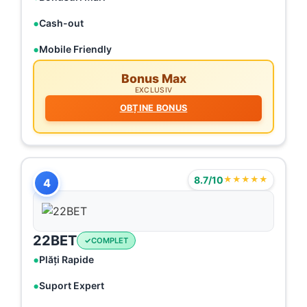
Cash-out
Mobile Friendly
Bonus Max
EXCLUSIV
OBȚINE BONUS
8.7/10
★★★★★
4
22BET
COMPLET
Plăți Rapide
Suport Expert