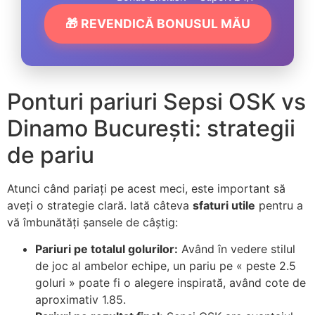
🎁 REVENDICĂ BONUSUL MĂU
Ponturi pariuri Sepsi OSK vs
Dinamo București: strategii
de pariu
Atunci când pariați pe acest meci, este important să
aveți o strategie clară. Iată câteva
sfaturi utile
pentru a
vă îmbunătăți șansele de câștig:
Pariuri pe totalul golurilor:
Având în vedere stilul
de joc al ambelor echipe, un pariu pe « peste 2.5
goluri » poate fi o alegere inspirată, având cote de
aproximativ 1.85.