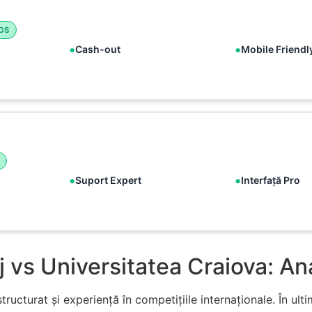
OS
Cash-out
Mobile Friendl
Suport Expert
Interfață Pro
j vs Universitatea Craiova: An
structurat și experiență în competițiile internaționale. În u