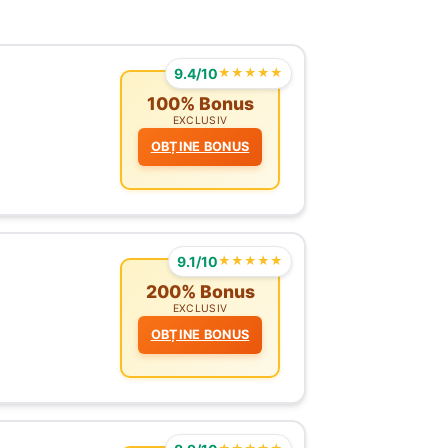
9.4/10
★★★★★
100% Bonus
EXCLUSIV
OBȚINE BONUS
9.1/10
★★★★★
200% Bonus
EXCLUSIV
e
OBȚINE BONUS