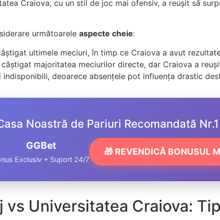
itatea Craiova, cu un stil de joc mai ofensiv, a reușit să sur
onsiderare următoarele
aspecte cheie
:
âștigat ultimele meciuri, în timp ce Craiova a avut rezultat
câștigat majoritatea meciurilor directe, dar Craiova a reuși
ii indisponibili, deoarece absențele pot influența drastic des
Casa Noastră de Pariuri Recomandată Nr.1
GGBet
🎁 REVENDICĂ BONUSUL 
nus Exclusiv + Suport 24/7
j vs Universitatea Craiova: Tip