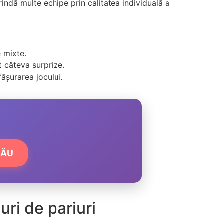
prindă multe echipe prin calitatea individuală a
e mixte.
t câteva surprize.
fășurarea jocului.
MĂU
uri de pariuri