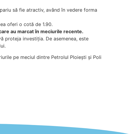
ariu să fie atractiv, având în vedere forma
ea oferi o cotă de 1.90.
, care au marcat în meciurile recente.
vă proteja investiția. De asemenea, este
ui.
iurile pe meciul dintre Petrolul Ploiești și Poli