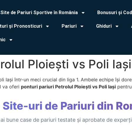
Site de Pariuri Sportive în România
Bonusuri și Cod
uri și Pronosticuri
Pariuri
Ghiduri
nic
olul Ploiești vs Poli Iași
oli Iași într-un meci crucial din liga 1. Ambele echipe își d
l va oferi
ponturi pariuri Petrolul Ploiești vs Poli Iași
pentru 
 Site-uri de Pariuri din R
ai bune case de pariuri testate și aprobate de experții