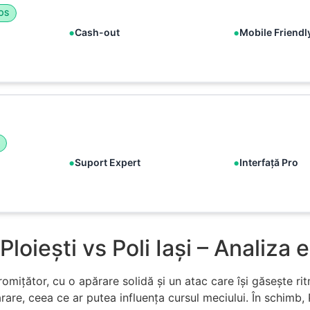
OS
Cash-out
Mobile Friendl
Suport Expert
Interfață Pro
 Ploiești vs Poli Iași – Analiza 
omițător, cu o apărare solidă și un atac care își găsește rit
are, ceea ce ar putea influența cursul meciului. În schimb, Po