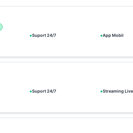
Suport 24/7
App Mobil
Suport 24/7
Streaming Liv