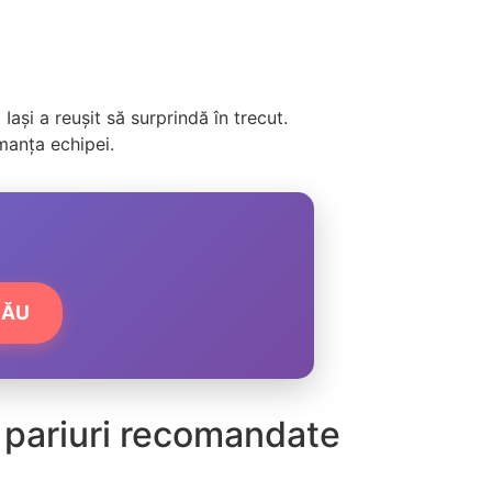
Iași a reușit să surprindă în trecut.
manța echipei.
MĂU
de pariuri recomandate