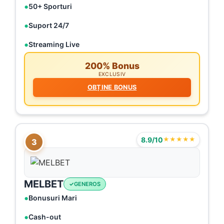
50+ Sporturi
Suport 24/7
Streaming Live
200% Bonus
EXCLUSIV
OBȚINE BONUS
8.9/10
★★★★★
3
MELBET
GENEROS
Bonusuri Mari
Cash-out