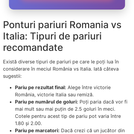
Ponturi pariuri Romania vs
Italia: Tipuri de pariuri
recomandate
Există diverse tipuri de pariuri pe care le poți lua în
considerare în meciul România vs Italia. Iată câteva
sugestii:
Pariu pe rezultat final:
Alege între victorie
România, victorie Italia sau remiză.
Pariu pe numărul de goluri:
Poți paria dacă vor fi
mai mult sau mai puțin de 2.5 goluri în meci.
Cotele pentru acest tip de pariu pot varia între
1.80 și 2.00.
Pariu pe marcatori:
Dacă crezi că un jucător din