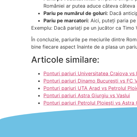
României ar putea aduce câteva câteva c
Pariu pe numărul de goluri:
Dacă anticip
Pariu pe marcatori:
Aici, puteți paria pe
Exemplu: Dacă pariați pe un jucător ca Timo Wer
În concluzie, pariurile pe meciurile dintre Rom
bine fiecare aspect înainte de a plasa un pariu
Articole similare:
Ponturi pariuri Universitatea Craiova vs P
Ponturi pariuri Dinamo București vs FC V
Ponturi pariuri UTA Arad vs Petrolul Ploi
Ponturi pariuri Astra Giurgiu vs Vaslui
Ponturi pariuri Petrolul Ploiești vs Astra