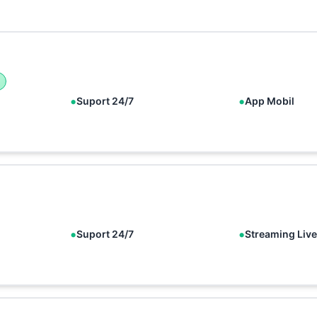
Suport 24/7
App Mobil
Suport 24/7
Streaming Liv