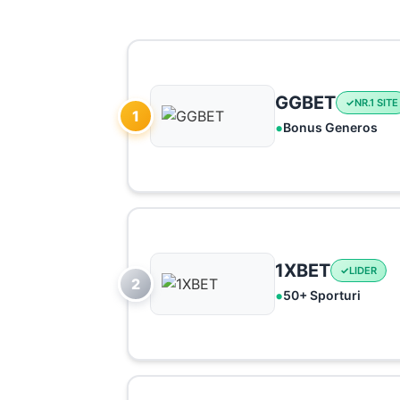
GGBET
NR.1 SITE
1
Bonus Generos
1XBET
LIDER
2
50+ Sporturi