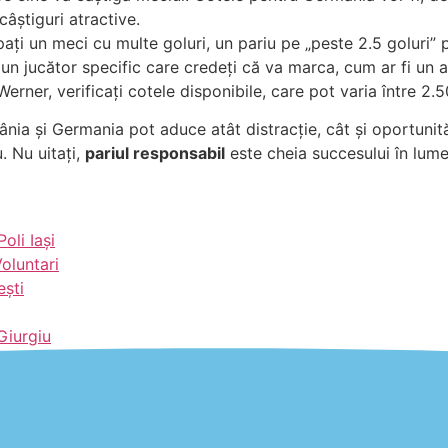
âștiguri atractive.
ați un meci cu multe goluri, un pariu pe „peste 2.5 goluri” p
 un jucător specific care credeți că va marca, cum ar fi un
ner, verificați cotele disponibile, care pot varia între 2.5
ânia și Germania pot aduce atât distracție, cât și oportunită
. Nu uitați,
pariul responsabil
este cheia succesului în lumea
oli Iași
oluntari
ești
 Giurgiu