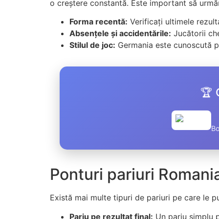
o creștere constantă. Este important să urmăr
Forma recentă:
Verificați ultimele rezul
Absențele și accidentările:
Jucătorii che
Stilul de joc:
Germania este cunoscută pen
🏆 
Bo
Ponturi pariuri Romani
Există mai multe tipuri de pariuri pe care le 
Pariu pe rezultat final:
Un pariu simplu pe