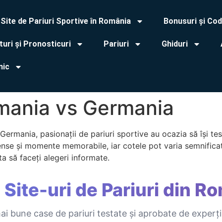
Site de Pariuri Sportive în România
Bonusuri și Cod
uri și Pronosticuri
Pariuri
Ghiduri
nic
omania vs Germania
Germania, pasionații de pariuri sportive au ocazia să își test
ense și momente memorabile, iar cotele pot varia semnificat
a să faceți alegeri informate.
 Site-uri de Pariuri din R
ai bune case de pariuri testate și aprobate de experții