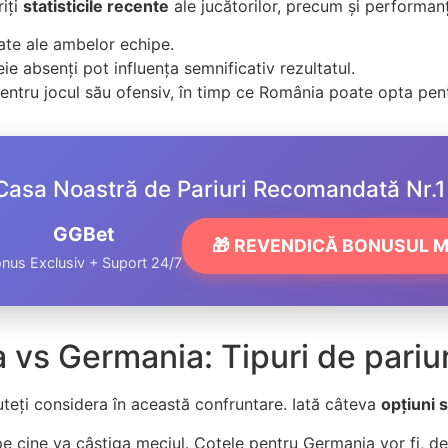
iți
statisticile recente
ale jucătorilor, precum și performanțe
tate ale ambelor echipe.
ie absenți pot influența semnificativ rezultatul.
tru jocul său ofensiv, în timp ce România poate opta pent
Casa Noastră de Pariuri Recomandată Nr.1
GGBet
🎁 REVENDICĂ BONUSUL 
nus Exclusiv + Suport 24/7
a vs Germania: Tipuri de pari
puteți considera în această confruntare. Iată câteva
opțiuni 
 cine va câștiga meciul. Cotele pentru Germania vor fi, de 