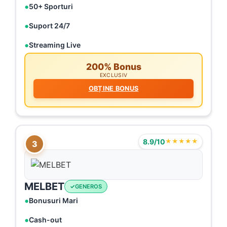
50+ Sporturi
Suport 24/7
Streaming Live
200% Bonus
EXCLUSIV
OBȚINE BONUS
8.9/10
★★★★★
3
MELBET
GENEROS
Bonusuri Mari
Cash-out