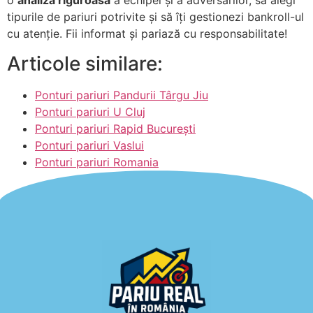
o
analiză riguroasă
a echipei și a adversarilor, să alegi
tipurile de pariuri potrivite și să îți gestionezi bankroll-ul
cu atenție. Fii informat și pariază cu responsabilitate!
Articole similare:
Ponturi pariuri Pandurii Târgu Jiu
Ponturi pariuri U Cluj
Ponturi pariuri Rapid București
Ponturi pariuri Vaslui
Ponturi pariuri Romania