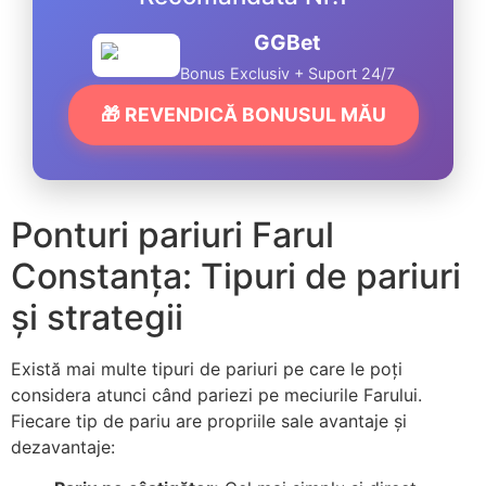
GGBet
Bonus Exclusiv + Suport 24/7
🎁 REVENDICĂ BONUSUL MĂU
Ponturi pariuri Farul
Constanța: Tipuri de pariuri
și strategii
Există mai multe tipuri de pariuri pe care le poți
considera atunci când pariezi pe meciurile Farului.
Fiecare tip de pariu are propriile sale avantaje și
dezavantaje: