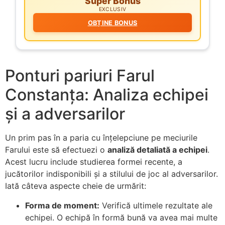
Super Bonus
EXCLUSIV
OBȚINE BONUS
Ponturi pariuri Farul
Constanța: Analiza echipei
și a adversarilor
Un prim pas în a paria cu înțelepciune pe meciurile
Farului este să efectuezi o
analiză detaliată a echipei
.
Acest lucru include studierea formei recente, a
jucătorilor indisponibili și a stilului de joc al adversarilor.
Iată câteva aspecte cheie de urmărit:
Forma de moment:
Verifică ultimele rezultate ale
echipei. O echipă în formă bună va avea mai multe