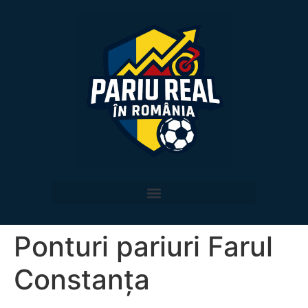
Ponturi pariuri Farul
Constanța