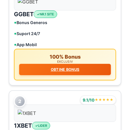
GGBET
NR.1 SITE
Bonus Generos
Suport 24/7
App Mobil
100% Bonus
EXCLUSIV
OBȚINE BONUS
9.1/10
★★★★★
2
1XBET
LIDER