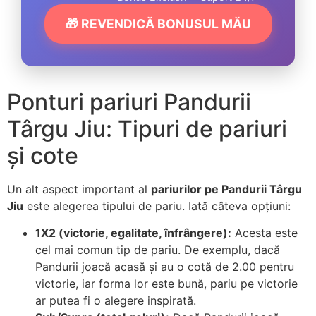
🎁 REVENDICĂ BONUSUL MĂU
Ponturi pariuri Pandurii
Târgu Jiu: Tipuri de pariuri
și cote
Un alt aspect important al
pariurilor pe Pandurii Târgu
Jiu
este alegerea tipului de pariu. Iată câteva opțiuni:
1X2 (victorie, egalitate, înfrângere):
Acesta este
cel mai comun tip de pariu. De exemplu, dacă
Pandurii joacă acasă și au o cotă de 2.00 pentru
victorie, iar forma lor este bună, pariu pe victorie
ar putea fi o alegere inspirată.