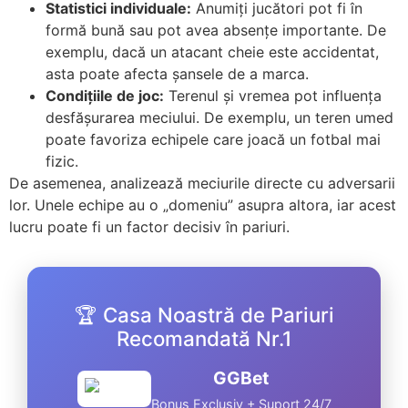
Statistici individuale:
Anumiți jucători pot fi în
formă bună sau pot avea absențe importante. De
exemplu, dacă un atacant cheie este accidentat,
asta poate afecta șansele de a marca.
Condițiile de joc:
Terenul și vremea pot influența
desfășurarea meciului. De exemplu, un teren umed
poate favoriza echipele care joacă un fotbal mai
fizic.
De asemenea, analizează meciurile directe cu adversarii
lor. Unele echipe au o „domeniu” asupra altora, iar acest
lucru poate fi un factor decisiv în pariuri.
🏆 Casa Noastră de Pariuri
Recomandată Nr.1
GGBet
Bonus Exclusiv + Suport 24/7