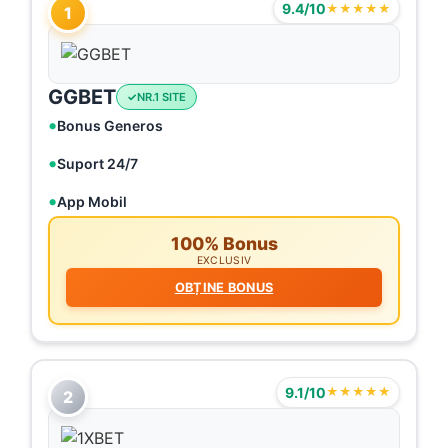
9.4/10
★★★★★
1
GGBET
NR.1 SITE
Bonus Generos
Suport 24/7
App Mobil
100% Bonus
EXCLUSIV
OBȚINE BONUS
9.1/10
★★★★★
2