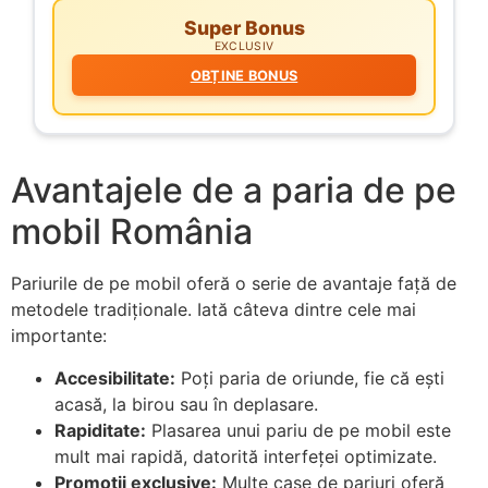
Super Bonus
EXCLUSIV
OBȚINE BONUS
Avantajele de a paria de pe
mobil România
Pariurile de pe mobil oferă o serie de avantaje față de
metodele tradiționale. Iată câteva dintre cele mai
importante:
Accesibilitate:
Poți paria de oriunde, fie că ești
acasă, la birou sau în deplasare.
Rapiditate:
Plasarea unui pariu de pe mobil este
mult mai rapidă, datorită interfeței optimizate.
Promoții exclusive:
Multe case de pariuri oferă