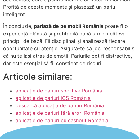
Profită de aceste momente și plasează un pariu
inteligent.
În concluzie,
pariază de pe mobil România
poate fi o
experiență plăcută și profitabilă dacă urmezi câteva
principii de bază. Fii disciplinat și analizează fiecare
oportunitate cu atenție. Asigură-te că joci responsabil și
că nu te lași atras de emoții. Pariurile pot fi distractive,
dar este esențial să fii conștient de riscuri.
Articole similare:
aplicație de pariuri sportive România
aplicație de pariuri iOS România
descarcă aplicația de pariuri România
aplicație de pariuri fără erori România
aplicație de pariuri cu cashout România