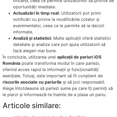
oricând, ceea ce permite utilizatorilor să profite de
oportunități imediate.
Actualizări în timp real:
Utilizatorii pot primi
notificări cu privire la modificările cotelor și
evenimentelor, ceea ce le permite să ia decizii
informate.
Analiză și statistici:
Multe aplicații oferă statistici
detaliate și analize care pot ajuta utilizatorii să
facă alegeri mai bune.
În concluzie, utilizarea unei
aplicații de pariuri iOS
România
poate transforma modul în care pariezi,
oferind acces rapid la informații și funcționalități
esențiale. Totuși, este important să fii conștient de
riscurile asociate cu pariurile
și să joci responsabil.
Alege întotdeauna să pariezi sume pe care îți permiți să
le pierzi și informează-te înainte de a plasa un pariu.
Articole similare: