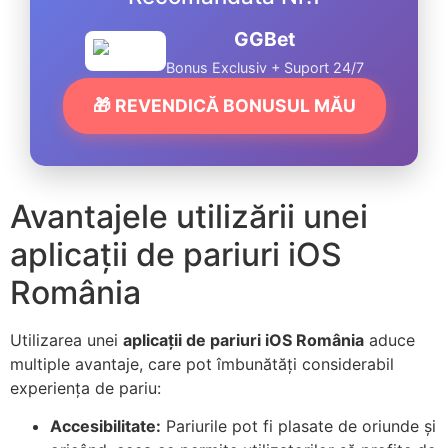
GGBet
Bonus Exclusiv + Suport 24/7
🎁 REVENDICĂ BONUSUL MĂU
Avantajele utilizării unei
aplicații de pariuri iOS
România
Utilizarea unei
aplicații de pariuri iOS România
aduce
multiple avantaje, care pot îmbunătăți considerabil
experiența de pariu:
Accesibilitate:
Pariurile pot fi plasate de oriunde și