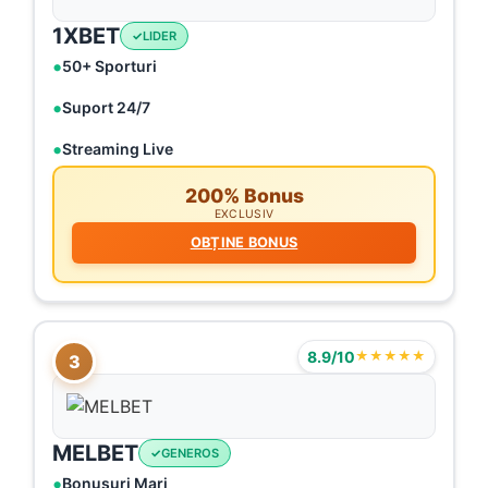
1XBET
LIDER
50+ Sporturi
Suport 24/7
Streaming Live
200% Bonus
EXCLUSIV
OBȚINE BONUS
8.9/10
★★★★★
3
MELBET
GENEROS
Bonusuri Mari