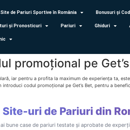
Site de Pariuri Sportive în România
Bonusuri și Cod
uri și Pronosticuri
Pariuri
Ghiduri
nic
ul promoțional pe Get’s
ulară, iar pentru a profita la maximum de experiența ta, este
 cum introduci codul promoțional pe Get’s Bet, pentru a benef
 Site-uri de Pariuri din R
ai bune case de pariuri testate și aprobate de experții