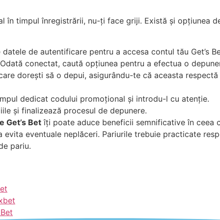
în timpul înregistrării, nu-ți face griji. Există și opțiunea
 datele de autentificare pentru a accesa contul tău Get’s Be
Odată conectat, caută opțiunea pentru a efectua o depune
are dorești să o depui, asigurându-te că aceasta respectă c
pul dedicat codului promoțional și introdu-l cu atenție.
ile și finalizează procesul de depunere.
e Get’s Bet
îți poate aduce beneficii semnificative în ceea c
 a evita eventuale neplăceri. Pariurile trebuie practicate res
de pariu.
et
xbet
tBet