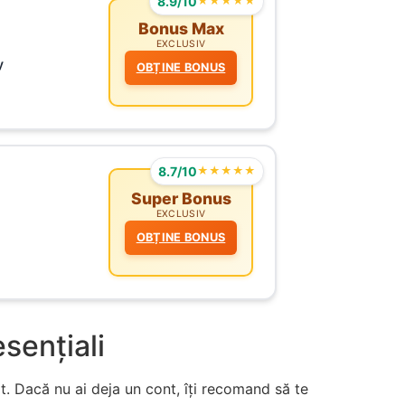
8.9/10
★★★★★
Bonus Max
EXCLUSIV
y
OBȚINE BONUS
8.7/10
★★★★★
Super Bonus
EXCLUSIV
OBȚINE BONUS
sențiali
at. Dacă nu ai deja un cont, îți recomand să te