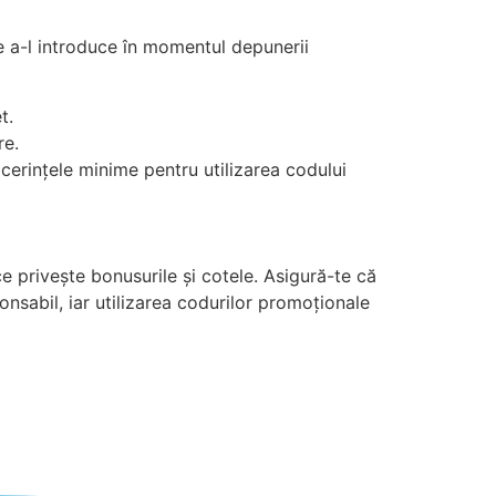
 de a-l introduce în momentul depunerii
t.
re.
erințele minime pentru utilizarea codului
e privește bonusurile și cotele. Asigură-te că
ponsabil, iar utilizarea codurilor promoționale