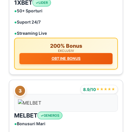
1XBET
LIDER
50+ Sporturi
Suport 24/7
Streaming Live
200% Bonus
EXCLUSIV
OBȚINE BONUS
8.9/10
★★★★★
3
MELBET
GENEROS
Bonusuri Mari