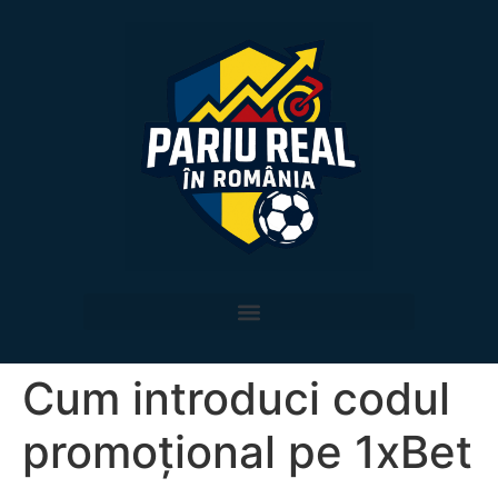
Cum introduci codul
promoțional pe 1xBet