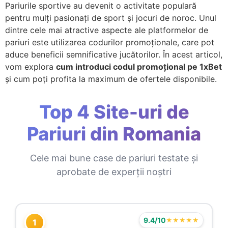
Pariurile sportive au devenit o activitate populară
pentru mulți pasionați de sport și jocuri de noroc. Unul
dintre cele mai atractive aspecte ale platformelor de
pariuri este utilizarea codurilor promoționale, care pot
aduce beneficii semnificative jucătorilor. În acest articol,
vom explora
cum introduci codul promoțional pe 1xBet
și cum poți profita la maximum de ofertele disponibile.
Top 4 Site-uri de
Pariuri din Romania
Cele mai bune case de pariuri testate și
aprobate de experții noștri
9.4/10
★★★★★
1