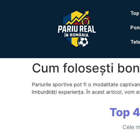
Top 
Pont
Teh
Cum folosești bo
Pariurile sportive pot fi o modalitate captivan
îmbunătăți experiența. În acest articol, vom 
Top 4
Cele m