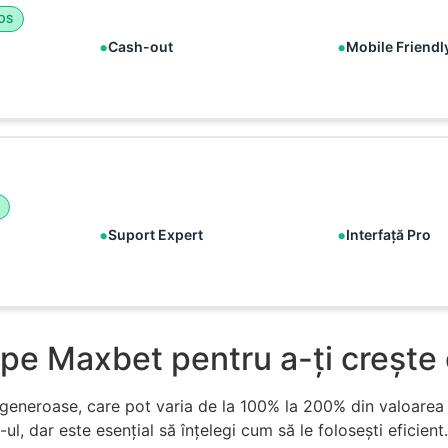
OS
Cash-out
Mobile Friendl
Suport Expert
Interfață Pro
pe Maxbet pentru a-ți crește 
generoase, care pot varia de la 100% la 200% din valoarea 
ul, dar este esențial să înțelegi cum să le folosești eficient.