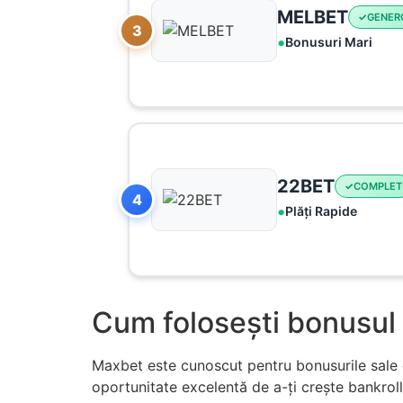
MELBET
GENER
3
Bonusuri Mari
22BET
COMPLET
4
Plăți Rapide
Cum folosești bonusul 
Maxbet este cunoscut pentru bonusurile sale 
oportunitate excelentă de a-ți crește bankroll-