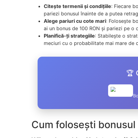
Citește termenii și condițiile
: Fiecare bo
pariezi bonusul înainte de a putea retrag
Alege pariuri cu cote mari
: Folosește b
ai un bonus de 100 RON și pariezi pe o co
Planifică-ți strategiile
: Stabilește o stra
meciuri cu o probabilitate mai mare de c
🏆 
Bo
Cum folosești bonusul 