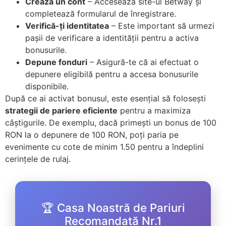
Crează un cont
– Accesează site-ul Betway și
completează formularul de înregistrare.
Verifică-ți identitatea
– Este important să urmezi
pașii de verificare a identității pentru a activa
bonusurile.
Depune fonduri
– Asigură-te că ai efectuat o
depunere eligibilă pentru a accesa bonusurile
disponibile.
După ce ai activat bonusul, este esențial să folosești
strategii de pariere eficiente
pentru a maximiza
câștigurile. De exemplu, dacă primești un bonus de 100
RON la o depunere de 100 RON, poți paria pe
evenimente cu cote de minim 1.50 pentru a îndeplini
cerințele de rulaj.
🏆 Casa Noastră de Pariuri
Recomandată Nr.1