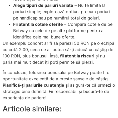
Alege tipuri de pariuri variate
– Nu te limita la
pariuri simple; explorează opțiuni precum pariuri
pe handicap sau pe numărul total de goluri.
Fii atent la cotele oferite
– Compară cotele de pe
Betway cu cele de pe alte platforme pentru a
identifica cele mai bune oferte.
Un exemplu concret ar fi să pariezi 50 RON pe o echipă
cu cotă 2.00, ceea ce ar putea să-ți aducă un câștig de
100 RON, plus bonusul. Însă,
fii atent la riscuri
și nu
paria mai mult decât îți poți permite să pierzi.
În concluzie, folosirea bonusului pe Betway poate fi o
oportunitate excelentă de a crește șansele de câștig.
Planifică-ți pariurile cu atenție
și asigură-te că urmezi o
strategie bine definită. Fii responsabil și bucură-te de
experiența de pariere!
Articole similare: