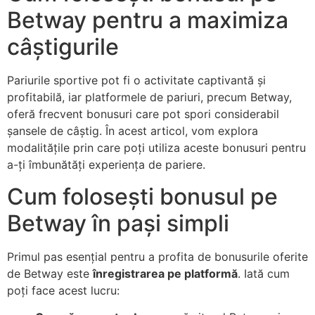
Betway pentru a maximiza
câștigurile
Pariurile sportive pot fi o activitate captivantă și
profitabilă, iar platformele de pariuri, precum Betway,
oferă frecvent bonusuri care pot spori considerabil
șansele de câștig. În acest articol, vom explora
modalitățile prin care poți utiliza aceste bonusuri pentru
a-ți îmbunătăți experiența de pariere.
Cum folosești bonusul pe
Betway în pași simpli
Primul pas esențial pentru a profita de bonusurile oferite
de Betway este
înregistrarea pe platformă
. Iată cum
poți face acest lucru: