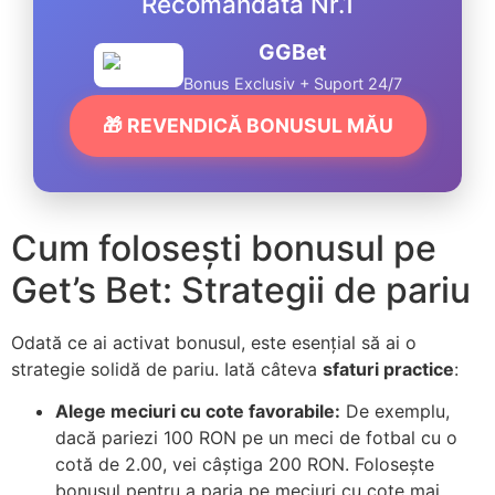
Recomandată Nr.1
GGBet
Bonus Exclusiv + Suport 24/7
🎁 REVENDICĂ BONUSUL MĂU
Cum folosești bonusul pe
Get’s Bet: Strategii de pariu
Odată ce ai activat bonusul, este esențial să ai o
strategie solidă de pariu. Iată câteva
sfaturi practice
:
Alege meciuri cu cote favorabile:
De exemplu,
dacă pariezi 100 RON pe un meci de fotbal cu o
cotă de 2.00, vei câștiga 200 RON. Folosește
bonusul pentru a paria pe meciuri cu cote mai