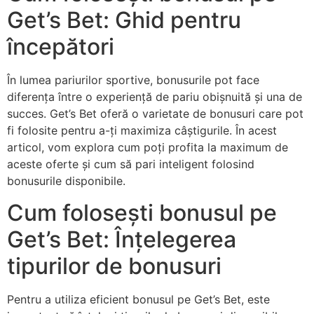
Get’s Bet: Ghid pentru
începători
În lumea pariurilor sportive, bonusurile pot face
diferența între o experiență de pariu obișnuită și una de
succes. Get’s Bet oferă o varietate de bonusuri care pot
fi folosite pentru a-ți maximiza câștigurile. În acest
articol, vom explora cum poți profita la maximum de
aceste oferte și cum să pari inteligent folosind
bonusurile disponibile.
Cum folosești bonusul pe
Get’s Bet: Înțelegerea
tipurilor de bonusuri
Pentru a utiliza eficient bonusul pe Get’s Bet, este