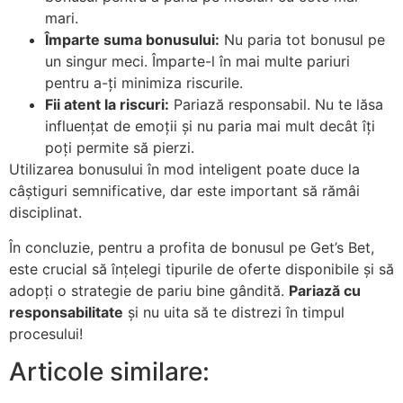
mari.
Împarte suma bonusului:
Nu paria tot bonusul pe
un singur meci. Împarte-l în mai multe pariuri
pentru a-ți minimiza riscurile.
Fii atent la riscuri:
Pariază responsabil. Nu te lăsa
influențat de emoții și nu paria mai mult decât îți
poți permite să pierzi.
Utilizarea bonusului în mod inteligent poate duce la
câștiguri semnificative, dar este important să rămâi
disciplinat.
În concluzie, pentru a profita de bonusul pe Get’s Bet,
este crucial să înțelegi tipurile de oferte disponibile și să
adopți o strategie de pariu bine gândită.
Pariază cu
responsabilitate
și nu uita să te distrezi în timpul
procesului!
Articole similare: