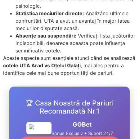
psihologic.
Statistica meciurilor directe:
Analizând ultimele
confruntări, UTA a avut un avantaj în majoritatea
meciurilor disputate acasă.
Absențe sau suspendări:
Verificați lista jucătorilor
indisponibili, deoarece aceasta poate influența
semnificativ cotele.
Aceste aspecte sunt esențiale atunci când se analizează
cotele UTA Arad vs Oțelul Galați
, mai ales pentru a
identifica cele mai bune oportunități de pariuri.
🏆 Casa Noastră de Pariuri
Recomandată Nr.1
GGBet
Bonus Exclusiv + Suport 24/7