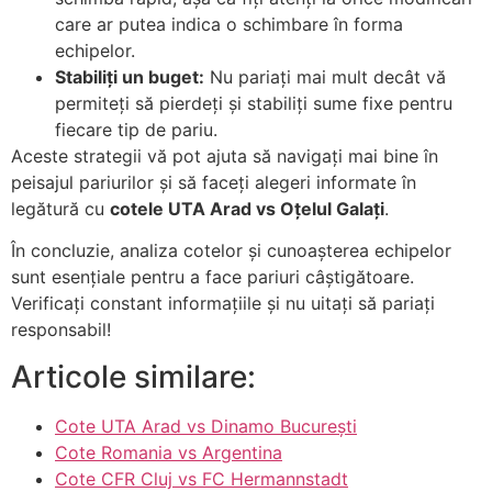
care ar putea indica o schimbare în forma
echipelor.
Stabiliți un buget:
Nu pariați mai mult decât vă
permiteți să pierdeți și stabiliți sume fixe pentru
fiecare tip de pariu.
Aceste strategii vă pot ajuta să navigați mai bine în
peisajul pariurilor și să faceți alegeri informate în
legătură cu
cotele UTA Arad vs Oțelul Galați
.
În concluzie, analiza cotelor și cunoașterea echipelor
sunt esențiale pentru a face pariuri câștigătoare.
Verificați constant informațiile și nu uitați să pariați
responsabil!
Articole similare:
Cote UTA Arad vs Dinamo București
Cote Romania vs Argentina
Cote CFR Cluj vs FC Hermannstadt