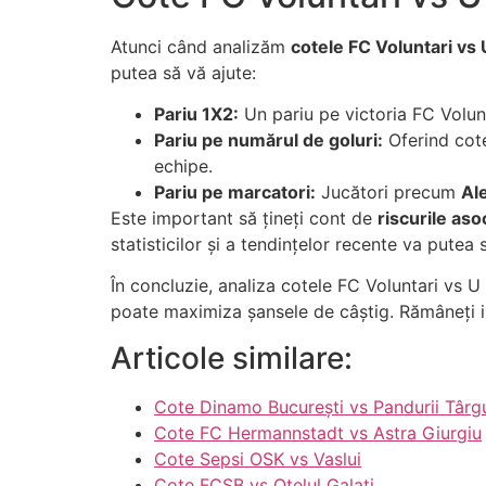
Atunci când analizăm
cotele FC Voluntari vs 
putea să vă ajute:
Pariu 1X2:
Un pariu pe victoria FC Volunt
Pariu pe numărul de goluri:
Oferind cote
echipe.
Pariu pe marcatori:
Jucători precum
Al
Este important să țineți cont de
riscurile aso
statisticilor și a tendințelor recente va putea
În concluzie, analiza cotele FC Voluntari vs U
poate maximiza șansele de câștig. Rămâneți in
Articole similare:
Cote Dinamo București vs Pandurii Târg
Cote FC Hermannstadt vs Astra Giurgiu
Cote Sepsi OSK vs Vaslui
Cote FCSB vs Oțelul Galați