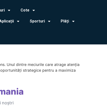
uri
Cote
Aplicații
Sporturi
Plăți
ns. Unul dintre meciurile care atrage atenția
 oportunități strategice pentru a maximiza
omania
 noștri