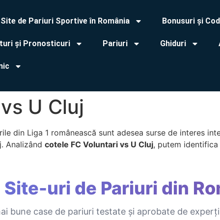
Site de Pariuri Sportive în România
Bonusuri și Cod
uri și Pronosticuri
Pariuri
Ghiduri
nic
vs U Cluj
rile din Liga 1 românească sunt adesea surse de interes inte
uj. Analizând
cotele FC Voluntari vs U Cluj
, putem identifica
 Site-uri de Pariuri din R
ai bune case de pariuri testate și aprobate de experții