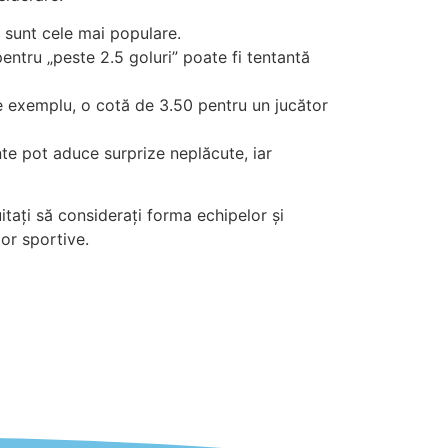
e sunt cele mai populare.
entru „peste 2.5 goluri” poate fi tentantă
e exemplu, o cotă de 3.50 pentru un jucător
nte pot aduce surprize neplăcute, iar
itați să considerați forma echipelor și
lor sportive.