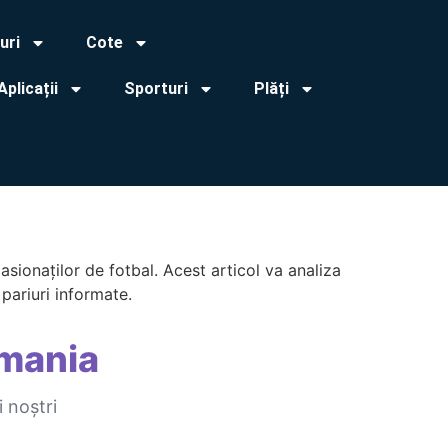
uri
Cote
Aplicații
Sporturi
Plăți
asionaților de fotbal. Acest articol va analiza
pariuri informate.
omania
 noștri