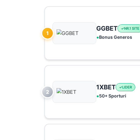
GGBET
NR.1 SITE
1
Bonus Generos
1XBET
LIDER
2
50+ Sporturi