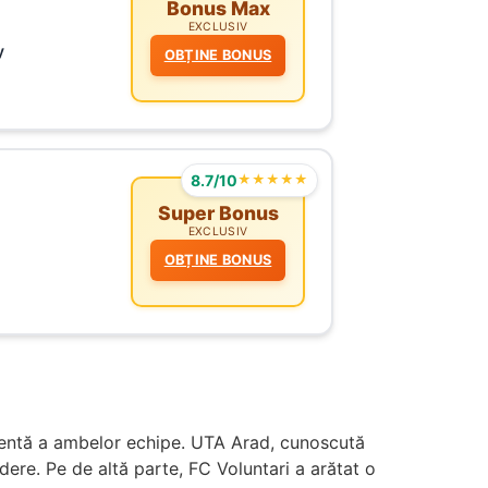
Bonus Max
EXCLUSIV
y
OBȚINE BONUS
8.7/10
★★★★★
Super Bonus
EXCLUSIV
OBȚINE BONUS
ecentă a ambelor echipe. UTA Arad, cunoscută
dere. Pe de altă parte, FC Voluntari a arătat o