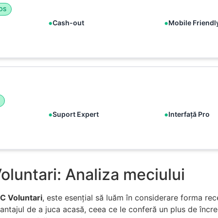
OS
Cash-out
Mobile Friendl
Suport Expert
Interfață Pro
luntari: Analiza meciului
C Voluntari
, este esențial să luăm în considerare forma r
vantajul de a juca acasă, ceea ce le conferă un plus de încre