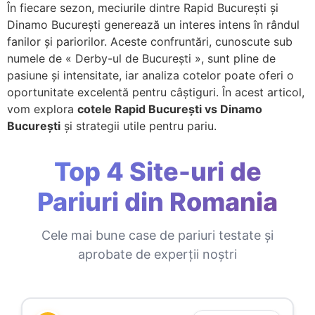
În fiecare sezon, meciurile dintre Rapid București și
Dinamo București generează un interes intens în rândul
fanilor și pariorilor. Aceste confruntări, cunoscute sub
numele de « Derby-ul de București », sunt pline de
pasiune și intensitate, iar analiza cotelor poate oferi o
oportunitate excelentă pentru câștiguri. În acest articol,
vom explora
cotele Rapid București vs Dinamo
București
și strategii utile pentru pariu.
Top 4 Site-uri de
Pariuri din Romania
Cele mai bune case de pariuri testate și
aprobate de experții noștri