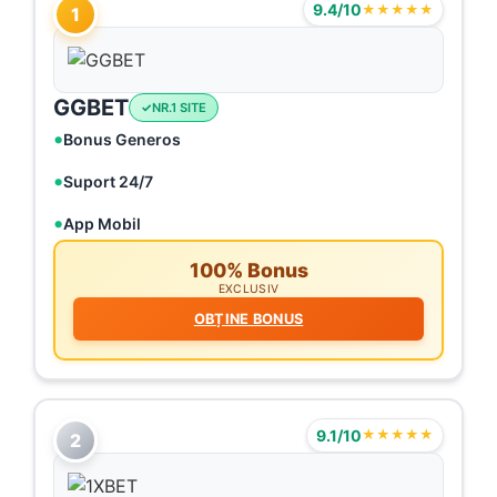
9.4/10
★★★★★
1
GGBET
NR.1 SITE
Bonus Generos
Suport 24/7
App Mobil
100% Bonus
EXCLUSIV
OBȚINE BONUS
9.1/10
★★★★★
2