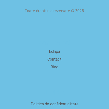
Toate drepturile rezervate
©
2025.
despre noi
Echipa
Contact
Blog
Juridic
Politica de confidențialitate