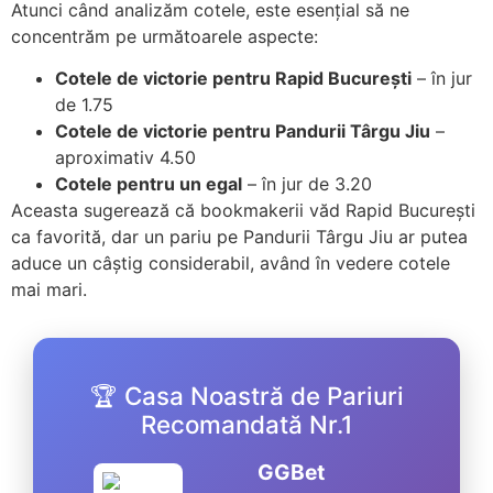
Atunci când analizăm cotele, este esențial să ne
concentrăm pe următoarele aspecte:
Cotele de victorie pentru Rapid București
– în jur
de 1.75
Cotele de victorie pentru Pandurii Târgu Jiu
–
aproximativ 4.50
Cotele pentru un egal
– în jur de 3.20
Aceasta sugerează că bookmakerii văd Rapid București
ca favorită, dar un pariu pe Pandurii Târgu Jiu ar putea
aduce un câștig considerabil, având în vedere cotele
mai mari.
🏆 Casa Noastră de Pariuri
Recomandată Nr.1
GGBet