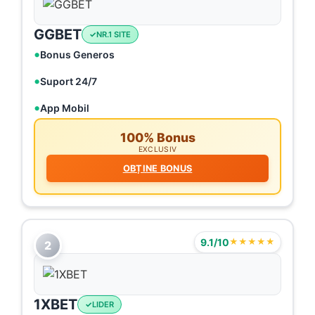
GGBET
NR.1 SITE
Bonus Generos
Suport 24/7
App Mobil
100% Bonus
EXCLUSIV
OBȚINE BONUS
9.1/10
★★★★★
2
1XBET
LIDER