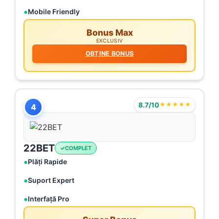
Mobile Friendly
Bonus Max
EXCLUSIV
OBȚINE BONUS
8.7/10
★★★★★
4
22BET
COMPLET
Plăți Rapide
Suport Expert
Interfață Pro