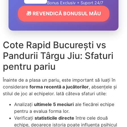
Bonus Exclusiv + Suport 24/7
🎁 REVENDICĂ BONUSUL MĂU
Cote Rapid București vs
Pandurii Târgu Jiu: Sfaturi
pentru pariu
Înainte de a plasa un pariu, este important să luați în
considerare
forma recentă a jucătorilor
, absențele și
stilul de joc al echipelor. Iată câteva sfaturi utile:
Analizați
ultimele 5 meciuri
ale fiecărei echipe
pentru a evalua forma lor.
Verificați
statisticile directe
între cele două
echipe, deoarece istoria poate influența psihicul