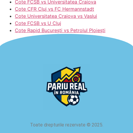
Cote FCSB vs Universitatea Craiova
Cote CFR Cluj vs FC Hermannstadt
Cote Universitatea Craiova vs Vaslui
Cote FCSB vs U Cluj
Cote Rapid București vs Petrolul Ploiești
Toate drepturile rezervate
©
2025.