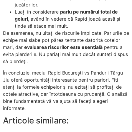
jucătorilor.
Luați în considerare
pariu pe numărul total de
goluri
, având în vedere că Rapid joacă acasă și
tinde să atace mai mult.
De asemenea, nu uitați de riscurile implicate. Pariurile pe
echipe mai slabe pot părea tentante datorită cotelor
mari, dar
evaluarea riscurilor este esențială
pentru a
evita pierderile. Nu pariați mai mult decât sunteți dispus
să pierdeți.
În concluzie, meciul Rapid București vs Pandurii Târgu
Jiu oferă oportunități interesante pentru pariori. Fiți
atenți la formele echipelor și nu ezitați să profitați de
cotele atractive, dar întotdeauna cu prudență. O analiză
bine fundamentată vă va ajuta să faceți alegeri
informate.
Articole similare: