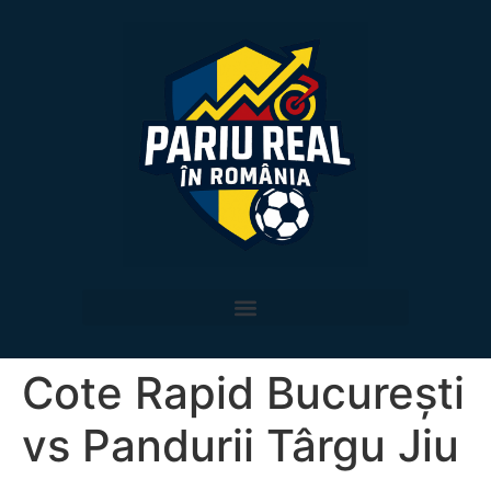
Cote Rapid București
vs Pandurii Târgu Jiu