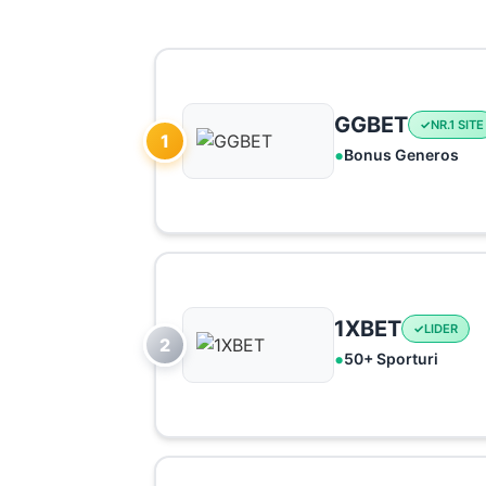
GGBET
NR.1 SITE
1
Bonus Generos
1XBET
LIDER
2
50+ Sporturi