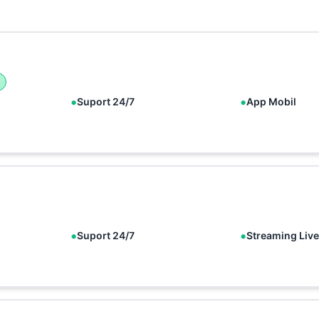
Suport 24/7
App Mobil
Suport 24/7
Streaming Liv