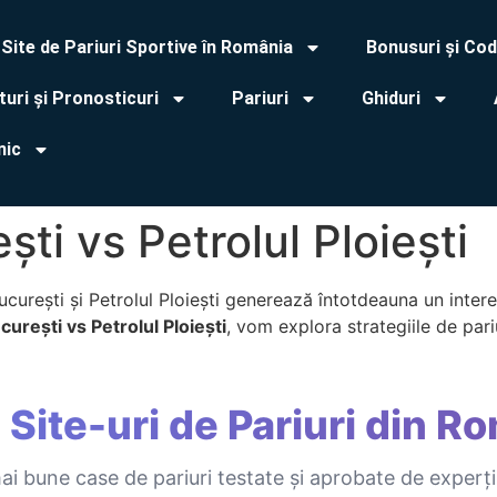
Site de Pariuri Sportive în România
Bonusuri și Cod
uri și Pronosticuri
Pariuri
Ghiduri
nic
ti vs Petrolul Ploiești
curești și Petrolul Ploiești generează întotdeauna un interes
urești vs Petrolul Ploiești
, vom explora strategiile de par
 Site-uri de Pariuri din R
ai bune case de pariuri testate și aprobate de experții