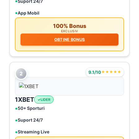
Suport 24/7
App Mobil
100% Bonus
EXCLUSIV
OBȚINE BONUS
9.1/10
★★★★★
2
1XBET
LIDER
50+ Sporturi
Suport 24/7
Streaming Live