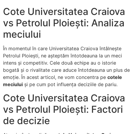
Cote Universitatea Craiova
vs Petrolul Ploiești: Analiza
meciului
În momentul în care Universitatea Craiova întâlnește
Petrolul Ploiești, ne așteptăm întotdeauna la un meci
intens și competitiv. Cele două echipe au o istorie
bogată și o rivalitate care aduce întotdeauna un plus de
emoție. În acest articol, ne vom concentra pe
cotele
meciului
și pe cum pot influența deciziile de pariu.
Cote Universitatea Craiova
vs Petrolul Ploiești: Factori
de decizie