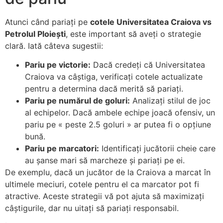
Atunci când pariați pe
cotele Universitatea Craiova vs
Petrolul Ploiești
, este important să aveți o strategie
clară. Iată câteva sugestii:
Pariu pe victorie:
Dacă credeți că Universitatea
Craiova va câștiga, verificați cotele actualizate
pentru a determina dacă merită să pariați.
Pariu pe numărul de goluri:
Analizați stilul de joc
al echipelor. Dacă ambele echipe joacă ofensiv, un
pariu pe « peste 2.5 goluri » ar putea fi o opțiune
bună.
Pariu pe marcatori:
Identificați jucătorii cheie care
au șanse mari să marcheze și pariați pe ei.
De exemplu, dacă un jucător de la Craiova a marcat în
ultimele meciuri, cotele pentru el ca marcator pot fi
atractive. Aceste strategii vă pot ajuta să maximizați
câștigurile, dar nu uitați să pariați responsabil.