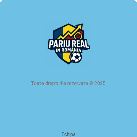
Toate drepturile rezervate
©
2025.
despre noi
Echipa