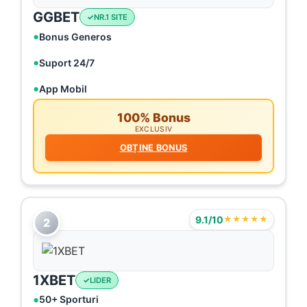
GGBET
NR.1 SITE
Bonus Generos
Suport 24/7
App Mobil
100% Bonus
EXCLUSIV
OBȚINE BONUS
9.1/10
★★★★★
2
1XBET
LIDER
50+ Sporturi