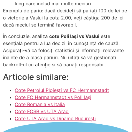
lung care includ mai multe meciuri.
Exemplu de pariu: dacă decideți să pariați 100 de lei pe
o victorie a Vaslui la cota 2.00, veți câștiga 200 de lei
dacă meciul se termină favorabil.
În concluzie, analiza
cote Poli Iași vs Vaslui
este
esențială pentru a lua decizii în cunoștință de cauză.
Asigurați-vă că folosiți statistici și informații relevante
înainte de a plasa pariuri. Nu uitați să vă gestionați
bankroll-ul cu atenție și să pariați responsabil.
Articole similare:
Cote Petrolul Ploiești vs FC Hermannstadt
Cote FC Hermannstadt vs Poli Iași
Cote Romania vs Italia
Cote FCSB vs UTA Arad
Cote UTA Arad vs Dinamo București