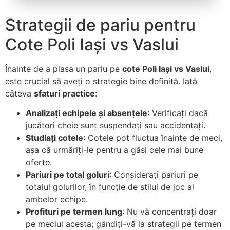
Strategii de pariu pentru
Cote Poli Iași vs Vaslui
Înainte de a plasa un pariu pe
cote Poli Iași vs Vaslui
,
este crucial să aveți o strategie bine definită. Iată
câteva
sfaturi practice
:
Analizați echipele și absențele
: Verificați dacă
jucători cheie sunt suspendați sau accidentați.
Studiați cotele
: Cotele pot fluctua înainte de meci,
așa că urmăriți-le pentru a găsi cele mai bune
oferte.
Pariuri pe total goluri
: Considerați pariuri pe
totalul golurilor, în funcție de stilul de joc al
ambelor echipe.
Profituri pe termen lung
: Nu vă concentrați doar
pe meciul acesta; gândiți-vă la strategii pe termen