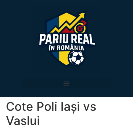
Cote Poli Iași vs
Vaslui