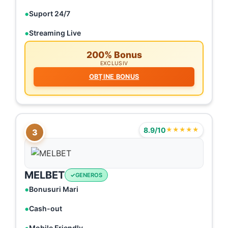
Suport 24/7
Streaming Live
200% Bonus
EXCLUSIV
OBȚINE BONUS
8.9/10
★★★★★
3
MELBET
GENEROS
Bonusuri Mari
Cash-out
Mobile Friendly