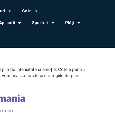
uri
Cote
Aplicații
Sporturi
Plăți
 plin de intensitate și emoție. Cotele pentru
 vom analiza cotele și strategiile de pariu
omania
 noștri