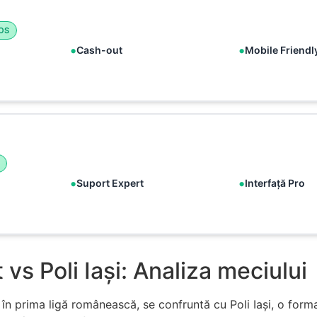
OS
Cash-out
Mobile Friendl
Suport Expert
Interfață Pro
s Poli Iași: Analiza meciului
în prima ligă românească, se confruntă cu Poli Iași, o form