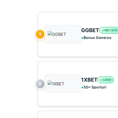
GGBET
NR.1 SITE
1
Bonus Generos
1XBET
LIDER
2
50+ Sporturi