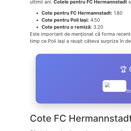
ultimii ani.
Cotele pentru FC Hermannstadt
s
Cote pentru FC Hermannstadt:
1.80
Cote pentru Poli Iași:
4.50
Cote pentru o remiză:
3.20
Este important de menționat că forma recentă
timp ce Poli Iași a reușit câteva surprize în d
🏆 
Bo
Cote FC Hermannstadt vs