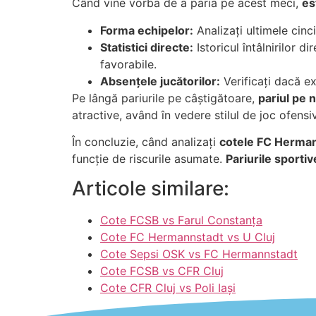
Când vine vorba de a paria pe acest meci,
es
Forma echipelor:
Analizați ultimele cinc
Statistici directe:
Istoricul întâlnirilor d
favorabile.
Absențele jucătorilor:
Verificați dacă ex
Pe lângă pariurile pe câștigătoare,
pariul pe 
atractive, având în vedere stilul de joc ofensi
În concluzie, când analizați
cotele FC Hermann
funcție de riscurile asumate.
Pariurile sportiv
Articole similare:
Cote FCSB vs Farul Constanța
Cote FC Hermannstadt vs U Cluj
Cote Sepsi OSK vs FC Hermannstadt
Cote FCSB vs CFR Cluj
Cote CFR Cluj vs Poli Iași