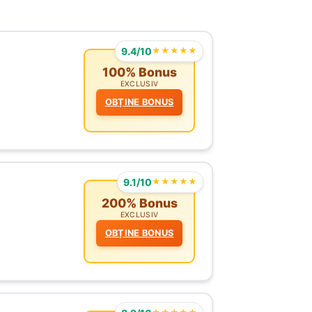
9.4/10
★★★★★
100% Bonus
EXCLUSIV
OBȚINE BONUS
9.1/10
★★★★★
200% Bonus
EXCLUSIV
e
OBȚINE BONUS