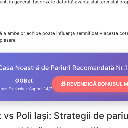
unt, în general, favorizate datorită avantajului terenului pro
 a ambelor echipe poate influența semnificativ aceste cot
eplasare.
Casa Noastră de Pariuri Recomandată Nr.1
GGBet
🎁 REVENDICĂ BONUSUL 
nus Exclusiv + Suport 24/7
 Poli Iași: Strategii de pari