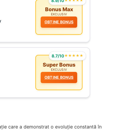
8.9/10
★★★★★
Bonus Max
EXCLUSIV
y
OBȚINE BONUS
8.7/10
★★★★★
Super Bonus
EXCLUSIV
OBȚINE BONUS
ație care a demonstrat o evoluție constantă în