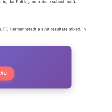
priu, dar Poli Iași nu trebuie subestimată.
e. FC Hermannstadt a avut rezultate mixed, în
MĂU
u