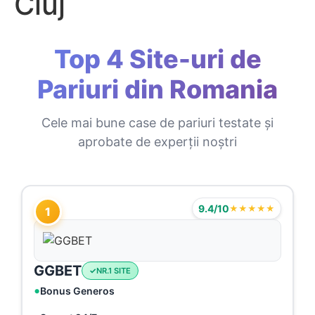
Cluj
Top 4 Site-uri de
Pariuri din Romania
Cele mai bune case de pariuri testate și
aprobate de experții noștri
9.4/10
★★★★★
1
GGBET
NR.1 SITE
Bonus Generos