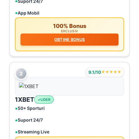
Suport 24/7
App Mobil
100% Bonus
EXCLUSIV
OBȚINE BONUS
9.1/10
★★★★★
2
1XBET
LIDER
50+ Sporturi
Suport 24/7
Streaming Live