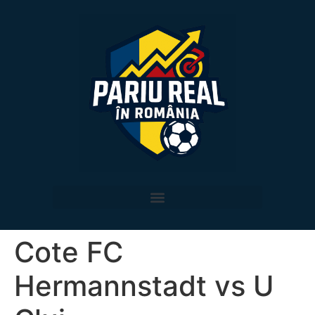
Cote FC
Hermannstadt vs U