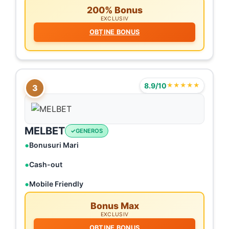
200% Bonus
EXCLUSIV
OBȚINE BONUS
8.9/10
★★★★★
3
MELBET
GENEROS
Bonusuri Mari
Cash-out
Mobile Friendly
Bonus Max
EXCLUSIV
OBȚINE BONUS