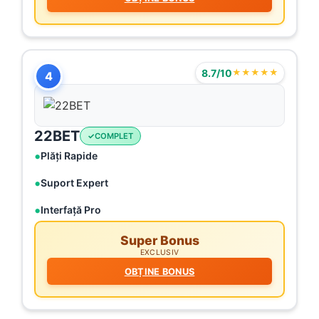
8.7/10
★★★★★
4
22BET
COMPLET
Plăți Rapide
Suport Expert
Interfață Pro
Super Bonus
EXCLUSIV
OBȚINE BONUS