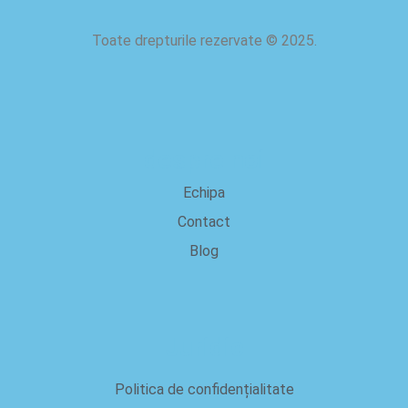
Toate drepturile rezervate
©
2025.
despre noi
Echipa
Contact
Blog
Juridic
Politica de confidențialitate