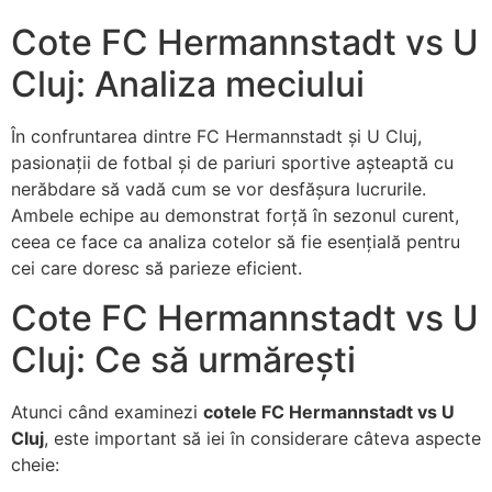
Cote FC Hermannstadt vs U
Cluj: Analiza meciului
În confruntarea dintre FC Hermannstadt și U Cluj,
pasionații de fotbal și de pariuri sportive așteaptă cu
nerăbdare să vadă cum se vor desfășura lucrurile.
Ambele echipe au demonstrat forță în sezonul curent,
ceea ce face ca analiza cotelor să fie esențială pentru
cei care doresc să parieze eficient.
Cote FC Hermannstadt vs U
Cluj: Ce să urmărești
Atunci când examinezi
cotele FC Hermannstadt vs U
Cluj
, este important să iei în considerare câteva aspecte
cheie: