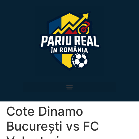
Cote Dinamo
București vs FC