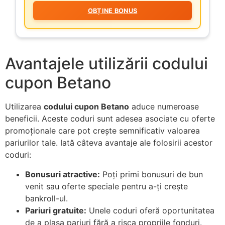
OBȚINE BONUS
Avantajele utilizării codului
cupon Betano
Utilizarea
codului cupon Betano
aduce numeroase
beneficii. Aceste coduri sunt adesea asociate cu oferte
promoționale care pot crește semnificativ valoarea
pariurilor tale. Iată câteva avantaje ale folosirii acestor
coduri:
Bonusuri atractive:
Poți primi bonusuri de bun
venit sau oferte speciale pentru a-ți crește
bankroll-ul.
Pariuri gratuite:
Unele coduri oferă oportunitatea
de a plasa pariuri fără a risca propriile fonduri.