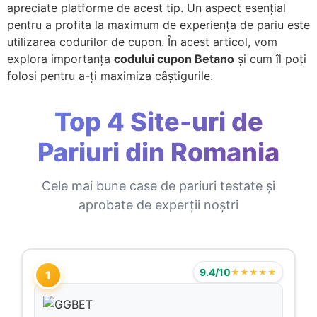
apreciate platforme de acest tip. Un aspect esențial
pentru a profita la maximum de experiența de pariu este
utilizarea codurilor de cupon. În acest articol, vom
explora importanța
codului cupon Betano
și cum îl poți
folosi pentru a-ți maximiza câștigurile.
Top 4 Site-uri de
Pariuri din Romania
Cele mai bune case de pariuri testate și
aprobate de experții noștri
9.4/10
★★★★★
1