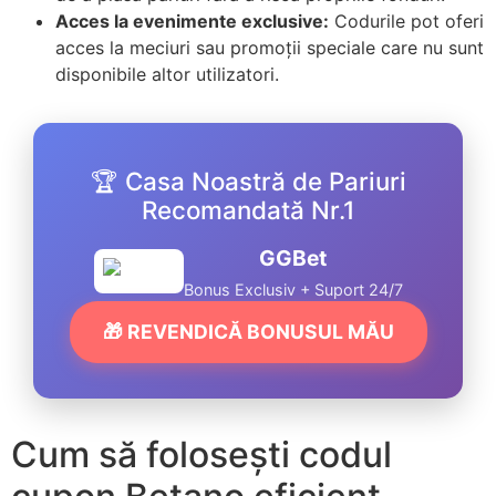
Acces la evenimente exclusive:
Codurile pot oferi
acces la meciuri sau promoții speciale care nu sunt
disponibile altor utilizatori.
🏆 Casa Noastră de Pariuri
Recomandată Nr.1
GGBet
Bonus Exclusiv + Suport 24/7
🎁 REVENDICĂ BONUSUL MĂU
Cum să folosești codul