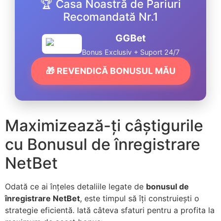
🏆 Casa Noastră de Pariuri
Recomandată Nr.1
GGBet
Bonus Exclusiv + Suport 24/7
🎁 REVENDICĂ BONUSUL MĂU
Maximizează-ți câștigurile
cu Bonusul de înregistrare
NetBet
Odată ce ai înțeles detaliile legate de
bonusul de
înregistrare NetBet
, este timpul să îți construiești o
strategie eficientă. Iată câteva sfaturi pentru a profita la