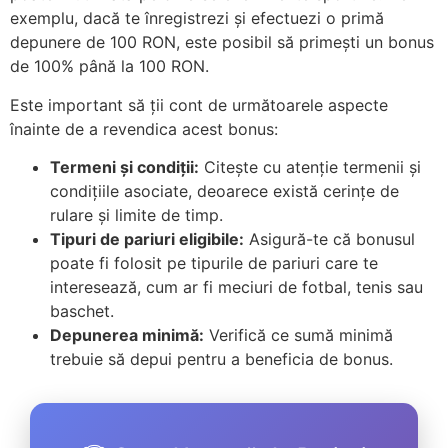
exemplu, dacă te înregistrezi și efectuezi o primă
depunere de 100 RON, este posibil să primești un bonus
de 100% până la 100 RON.
Este important să ții cont de următoarele aspecte
înainte de a revendica acest bonus:
Termeni și condiții:
Citește cu atenție termenii și
condițiile asociate, deoarece există cerințe de
rulare și limite de timp.
Tipuri de pariuri eligibile:
Asigură-te că bonusul
poate fi folosit pe tipurile de pariuri care te
interesează, cum ar fi meciuri de fotbal, tenis sau
baschet.
Depunerea minimă:
Verifică ce sumă minimă
trebuie să depui pentru a beneficia de bonus.