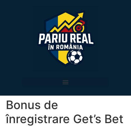
Bonus de
înregistrare Get’s Bet