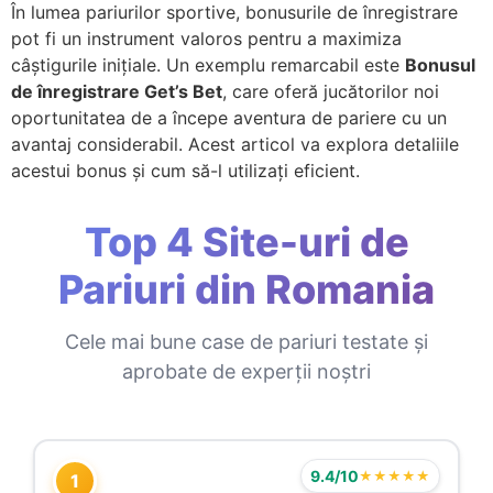
În lumea pariurilor sportive, bonusurile de înregistrare
pot fi un instrument valoros pentru a maximiza
câștigurile inițiale. Un exemplu remarcabil este
Bonusul
de înregistrare Get’s Bet
, care oferă jucătorilor noi
oportunitatea de a începe aventura de pariere cu un
avantaj considerabil. Acest articol va explora detaliile
acestui bonus și cum să-l utilizați eficient.
Top 4 Site-uri de
Pariuri din Romania
Cele mai bune case de pariuri testate și
aprobate de experții noștri
9.4/10
★★★★★
1