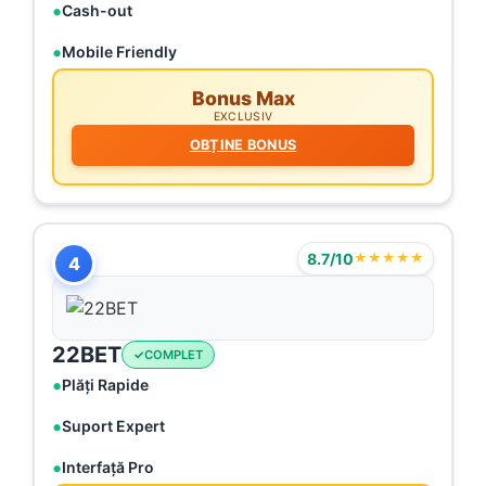
Cash-out
Mobile Friendly
Bonus Max
EXCLUSIV
OBȚINE BONUS
8.7/10
★★★★★
4
22BET
COMPLET
Plăți Rapide
Suport Expert
Interfață Pro