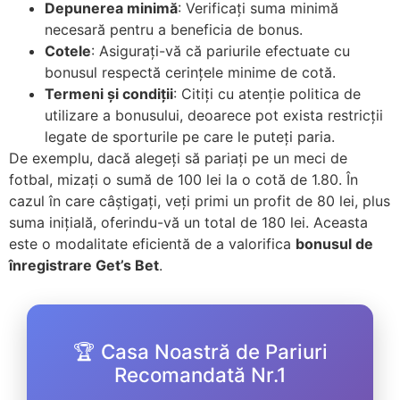
Depunerea minimă
: Verificați suma minimă
necesară pentru a beneficia de bonus.
Cotele
: Asigurați-vă că pariurile efectuate cu
bonusul respectă cerințele minime de cotă.
Termeni și condiții
: Citiți cu atenție politica de
utilizare a bonusului, deoarece pot exista restricții
legate de sporturile pe care le puteți paria.
De exemplu, dacă alegeți să pariați pe un meci de
fotbal, mizați o sumă de 100 lei la o cotă de 1.80. În
cazul în care câștigați, veți primi un profit de 80 lei, plus
suma inițială, oferindu-vă un total de 180 lei. Aceasta
este o modalitate eficientă de a valorifica
bonusul de
înregistrare Get’s Bet
.
🏆 Casa Noastră de Pariuri
Recomandată Nr.1