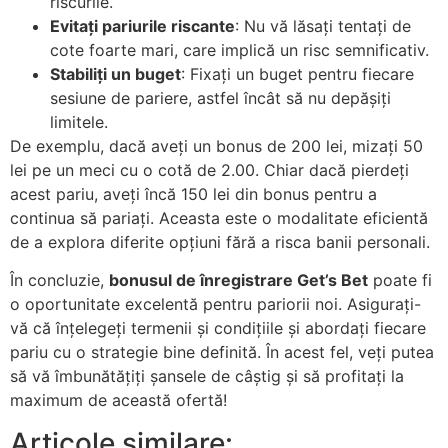
riscurile.
Evitați pariurile riscante
: Nu vă lăsați tentați de
cote foarte mari, care implică un risc semnificativ.
Stabiliți un buget
: Fixați un buget pentru fiecare
sesiune de pariere, astfel încât să nu depășiți
limitele.
De exemplu, dacă aveți un bonus de 200 lei, mizați 50
lei pe un meci cu o cotă de 2.00. Chiar dacă pierdeți
acest pariu, aveți încă 150 lei din bonus pentru a
continua să pariați. Aceasta este o modalitate eficientă
de a explora diferite opțiuni fără a risca banii personali.
În concluzie,
bonusul de înregistrare Get’s Bet
poate fi
o oportunitate excelentă pentru pariorii noi. Asigurați-
vă că înțelegeți termenii și condițiile și abordați fiecare
pariu cu o strategie bine definită. În acest fel, veți putea
să vă îmbunătățiți șansele de câștig și să profitați la
maximum de această ofertă!
Articole similare: