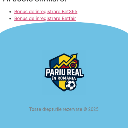
Bonus de înregistrare Bet365
Bonus de înregistrare Betfair
Toate drepturile rezervate
©
2025.