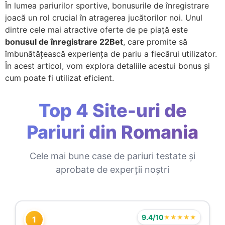
În lumea pariurilor sportive, bonusurile de înregistrare
joacă un rol crucial în atragerea jucătorilor noi. Unul
dintre cele mai atractive oferte de pe piață este
bonusul de înregistrare 22Bet
, care promite să
îmbunătățească experiența de pariu a fiecărui utilizator.
În acest articol, vom explora detaliile acestui bonus și
cum poate fi utilizat eficient.
Top 4 Site-uri de
Pariuri din Romania
Cele mai bune case de pariuri testate și
aprobate de experții noștri
9.4/10
★★★★★
1