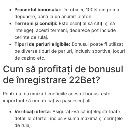
Procentul bonusului:
De obicei, 100% din prima
depunere, până la un anumit plafon.
Termeni și condiții:
Este esențial să citiți și să
înțelegeți acești termeni, deoarece pot include
cerințe de rulaj.
Tipuri de pariuri eligibile:
Bonusul poate fi utilizat
pe diverse tipuri de pariuri, inclusiv sportive, jocuri
de cazino etc.
Cum să profitați de bonusul
de înregistrare 22Bet?
Pentru a maximiza beneficiile acestui bonus, este
important să urmați câțiva pași esențiali:
Verificați oferta:
Asigurați-vă că înțelegeți toate
detaliile ofertei, inclusiv suma maximă și cerințele
de rulaj.