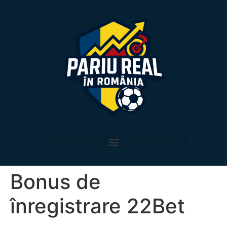
Bonus de
înregistrare 22Bet