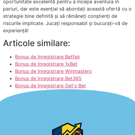
oportunitate excelentă pentru a începe aventura în
pariuri, dar este esențial să abordați această ofertă cu o
strategie bine definită și să rămâneți conștienți de
riscurile implicate. Jucați responsabil și bucurați-vă de
experiență!
Articole similare:
Bonus de înregistrare Betfair
Bonus de înregistrare 1xBet
Bonus de înregistrare Winmasters
Bonus de înregistrare Bet365
Bonus de înregistrare Get's Bet