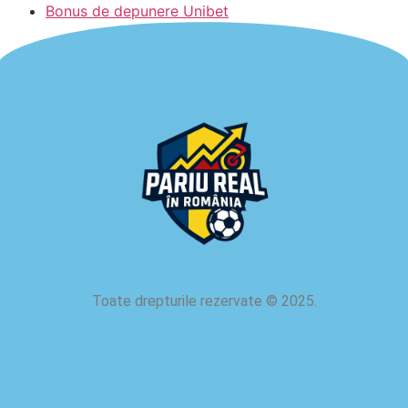
Bonus de depunere Unibet
Toate drepturile rezervate
©
2025.