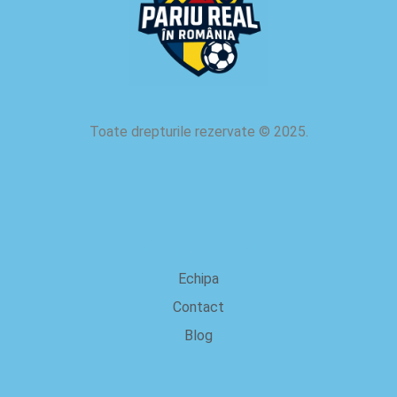
Toate drepturile rezervate
©
2025.
despre noi
Echipa
Contact
Blog