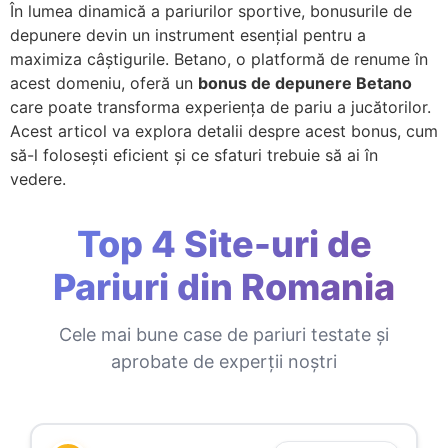
În lumea dinamică a pariurilor sportive, bonusurile de
depunere devin un instrument esențial pentru a
maximiza câștigurile. Betano, o platformă de renume în
acest domeniu, oferă un
bonus de depunere Betano
care poate transforma experiența de pariu a jucătorilor.
Acest articol va explora detalii despre acest bonus, cum
să-l folosești eficient și ce sfaturi trebuie să ai în
vedere.
Top 4 Site-uri de
Pariuri din Romania
Cele mai bune case de pariuri testate și
aprobate de experții noștri