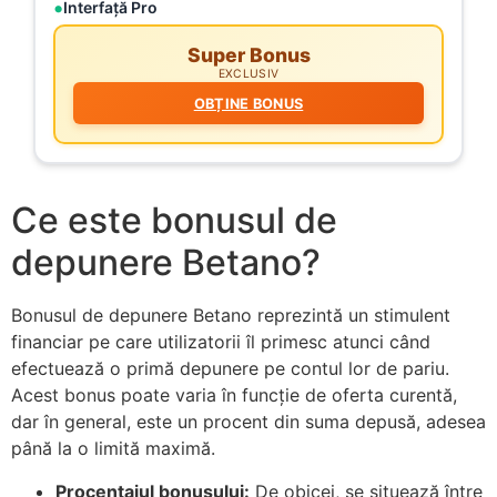
Interfață Pro
Super Bonus
EXCLUSIV
OBȚINE BONUS
Ce este bonusul de
depunere Betano?
Bonusul de depunere Betano reprezintă un stimulent
financiar pe care utilizatorii îl primesc atunci când
efectuează o primă depunere pe contul lor de pariu.
Acest bonus poate varia în funcție de oferta curentă,
dar în general, este un procent din suma depusă, adesea
până la o limită maximă.
Procentajul bonusului:
De obicei, se situează între