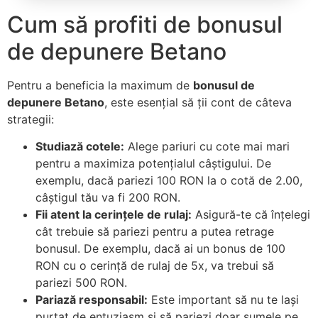
Cum să profiti de bonusul
de depunere Betano
Pentru a beneficia la maximum de
bonusul de
depunere Betano
, este esențial să ții cont de câteva
strategii:
Studiază cotele:
Alege pariuri cu cote mai mari
pentru a maximiza potențialul câștigului. De
exemplu, dacă pariezi 100 RON la o cotă de 2.00,
câștigul tău va fi 200 RON.
Fii atent la cerințele de rulaj:
Asigură-te că înțelegi
cât trebuie să pariezi pentru a putea retrage
bonusul. De exemplu, dacă ai un bonus de 100
RON cu o cerință de rulaj de 5x, va trebui să
pariezi 500 RON.
Pariază responsabil:
Este important să nu te lași
purtat de entuziasm și să pariezi doar sumele pe