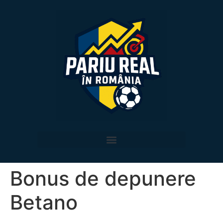
Bonus de depunere
Betano