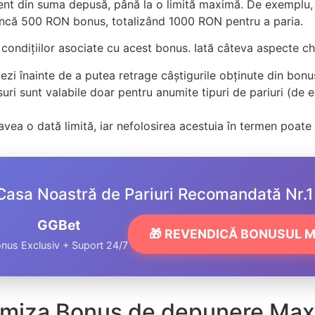
cent din suma depusă, până la o limită maximă. De exempl
încă 500 RON bonus, totalizând 1000 RON pentru a paria.
 condițiilor asociate cu acest bonus. Iată câteva aspecte ch
ezi înainte de a putea retrage câștigurile obținute din bonu
uri sunt valabile doar pentru anumite tipuri de pariuri (de
avea o dată limită, iar nefolosirea acestuia în termen poate
Casa Noastră de Pariuri Recomandată Nr.1
GGBet
🎁 REVENDICĂ BONUSUL 
nus Exclusiv + Suport 24/7
ximiza Bonus de depunere Ma