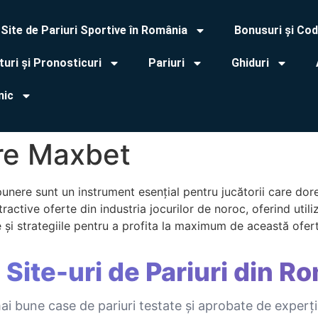
Site de Pariuri Sportive în România
Bonusuri și Cod
uri și Pronosticuri
Pariuri
Ghiduri
nic
re Maxbet
punere sunt un instrument esențial pentru jucătorii care do
ractive oferte din industria jocurilor de noroc, oferind utili
le și strategiile pentru a profita la maximum de această ofer
 Site-uri de Pariuri din R
ai bune case de pariuri testate și aprobate de experții