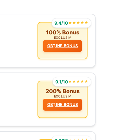
9.4/10
★★★★★
100% Bonus
EXCLUSIV
OBȚINE BONUS
9.1/10
★★★★★
200% Bonus
EXCLUSIV
e
OBȚINE BONUS