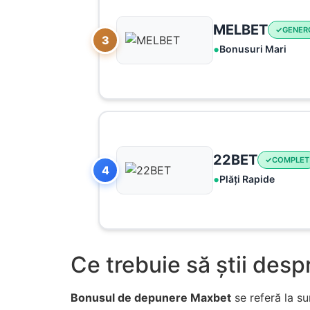
MELBET
GENER
3
Bonusuri Mari
22BET
COMPLET
4
Plăți Rapide
Ce trebuie să știi de
Bonusul de depunere Maxbet
se referă la su