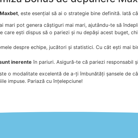
 Maxbet
, este esențial să ai o strategie bine definită. Iată câ
ai mari pot genera câștiguri mai mari, ajutându-te să îndepli
e care ești dispus să o pariezi și nu depăși acest buget, c
temele despre echipe, jucători și statistici. Cu cât ești mai b
 sunt inerente
în pariuri. Asigură-te că pariezi responsabil și
te o modalitate excelentă de a-ți îmbunătăți șansele de câș
țiile impuse. Pariază cu înțelepciune!