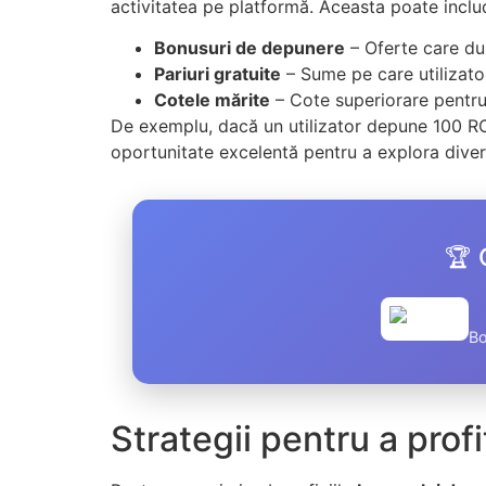
activitatea pe platformă. Aceasta poate inclu
Bonusuri de depunere
– Oferte care dub
Pariuri gratuite
– Sume pe care utilizatorii
Cotele mărite
– Cote superiorare pentru
De exemplu, dacă un utilizator depune 100 R
oportunitate excelentă pentru a explora divers
🏆 
Bo
Strategii pentru a pro