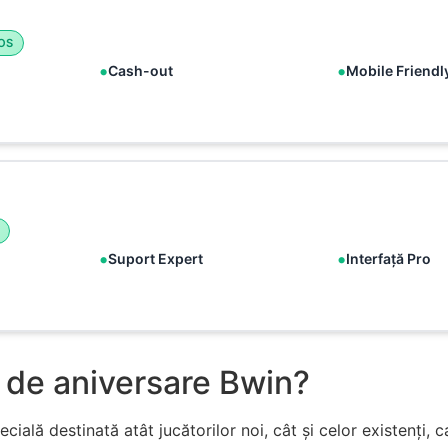
OS
Cash-out
Mobile Friendl
Suport Expert
Interfață Pro
de aniversare Bwin?
cială destinată atât jucătorilor noi, cât și celor existenți, 