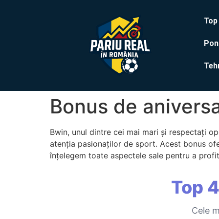
Top 
Pont
Teh
Bonus de anivers
Bwin, unul dintre cei mai mari și respectați op
atenția pasionaților de sport. Acest bonus ofe
înțelegem toate aspectele sale pentru a prof
Top 4
Cele m