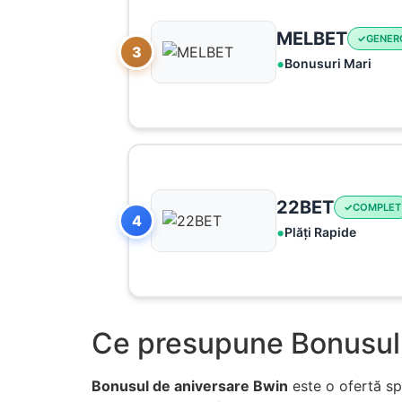
MELBET
GENER
3
Bonusuri Mari
22BET
COMPLET
4
Plăți Rapide
Ce presupune Bonusul 
Bonusul de aniversare Bwin
este o ofertă spe