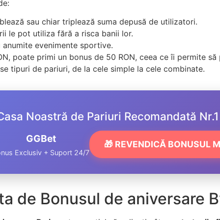
de:
lează sau chiar triplează suma depusă de utilizatori.
 le pot utiliza fără a risca banii lor.
 anumite evenimente sportive.
ON, poate primi un bonus de 50 RON, ceea ce îi permite să
e tipuri de pariuri, de la cele simple la cele combinate.
Casa Noastră de Pariuri Recomandată Nr.1
GGBet
🎁 REVENDICĂ BONUSUL 
nus Exclusiv + Suport 24/7
fita de Bonusul de aniversare 