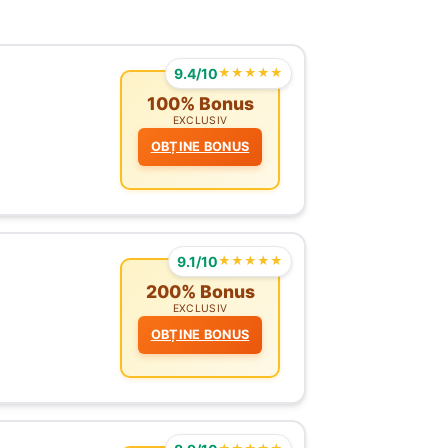
9.4/10
★★★★★
100% Bonus
EXCLUSIV
OBȚINE BONUS
9.1/10
★★★★★
200% Bonus
EXCLUSIV
e
OBȚINE BONUS