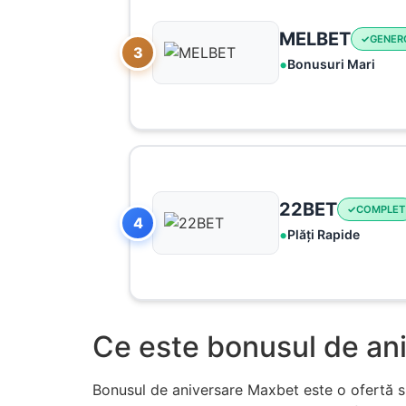
MELBET
GENER
3
Bonusuri Mari
22BET
COMPLET
4
Plăți Rapide
Ce este bonusul de an
Bonusul de aniversare Maxbet este o ofertă spe