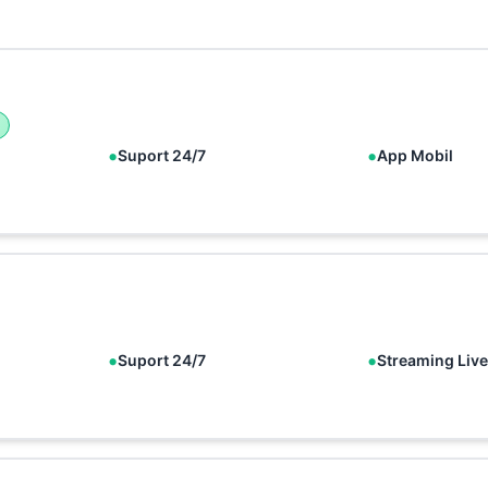
Suport 24/7
App Mobil
Suport 24/7
Streaming Liv